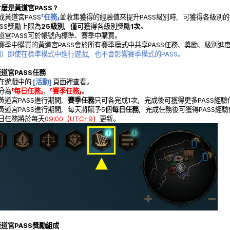
什麼是黃道宮PASS？
完成黃道宮PASS
「任務」
並收集獲得的經驗值來提升PASS級別時，可獲得各級別
PASS獎勵上限為
25級別
，僅可獲得各級別獎勵
1次
。
黃道宮PASS可於帳號內標準、賽季中購買。
在賽季中購買的黃道宮PASS會於所有賽季模式中共享PASS任務、獎勵、級別進
例）即使在標準模式中進行遊戲，也不會影響賽季模式的PASS。
黃道宮PASS任務
可在遊戲中的
[活動]
頁面裡查看。
分為
「每日任務」
、
「賽季任務」
。
在黃道宮PASS進行期間，
賽季任務
只可各完成1次，完成後可獲得更多PASS經驗
在黃道宮PASS進行期間，每天將賦予5個
每日任務
，完成任務後可獲得PASS經驗
每日任務將於每天
09:00（UTC+9）
更新。
黃道宮PASS獎勵組成