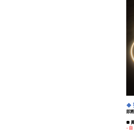
◆
即將
■ 
- 