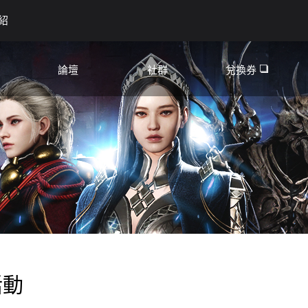
紹
論壇
社群
兌換券
YouTube❏
討論區
Discord❏
資訊
活動