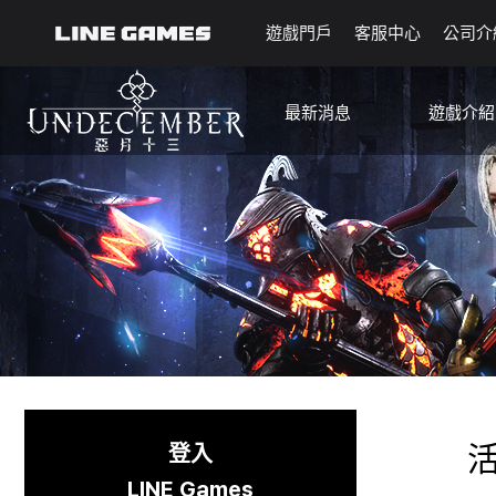
遊戲門戶
客服中心
公司介
最新消息
遊戲介紹
公告
指南
更新
機率資訊
活動
媒體
遊戲內容時間表
賽季制變更
已知問題
登入
LINE Games