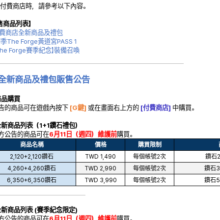
用付費商店時，請參考以下內容。
售商品列表】
 付費商店全新商品及禮包
賽季
The Forge
黃道宮PASS 1
he Forge賽季紀念
】裝備召喚
 全新商品及禮包販售公告
商品購買
公告的商品可在遊戲內按下
[G鍵]
或在畫面右上方的
[付費商店]
中購買。
全新商品列表（
1+1鑽石禮包
）
下方公告的商品可在
6月11日（週四）維護前
購買。
商品名稱
價格
購買限制
2,120+2,120鑽石
TWD 1,490
每個帳號2次
鑽石2
4,260+4,260鑽石
TWD 2,990
每個帳號2次
鑽石3
6,350+6,350鑽石
TWD 3,990
每個帳號2次
鑽石5
全新商品列表
(
賽季紀念限定
)
下方公告的商品可在
6月11日（週四）維護前
購買。