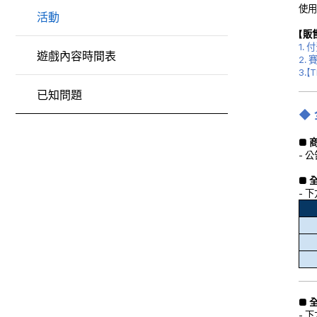
使
活動
【販
1.
遊戲內容時間表
2. 
3.【
T
已知問題
◆
■ 
- 
■ 
- 
■ 
- 