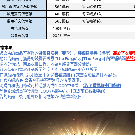
啟用黃道宮之石保管箱
560鑽石
每個帳號1次
啟用寶石保管箱
400鑽石
每個帳號1次
啟用符文保管箱
560鑽石
每個帳號1次
角色改名券
100紅寶石
-
公會改名券
200紅寶石
-
注意事項
透過公告的商品可獲得的
裝備召喚券（賽季）
、
裝備召喚券（標準）
將於下次賽
透過公告商品可獲得的
裝備召喚券(The Forge)
及
[The Forge] 內容補給箱
將於
根據內部情況，商品販售日程、內容可能會有部分變動。
背包必須有相當於商品數量的空間才可領取購買的商品數量。
可在遊戲內的道具說明視窗中透過
查看資訊 [i]
來查看箱型道具內容物。
請在官方網站
▶ 公告
查看機率型道具的機率資訊。
取消購買和使用條款可於遊戲內或FLOOR中查看。
【取消購買和使用條款】
商品相關諮詢事項請聯繫FLOOR客服中心。
【立即前往客服中心】
公告的商品日後可能會以相同或類似型態重新販售。