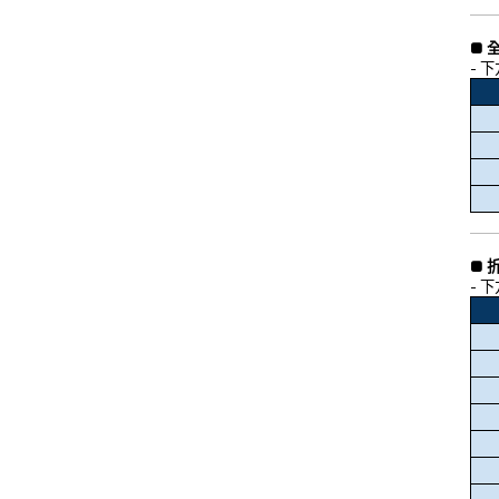
■ 
- 
■ 
- 