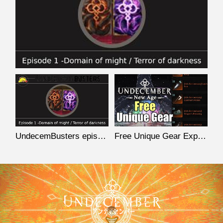
UndecemBusters episode 1 - Domain of might / Terror of darkness
Free Unique Gear Explained | Season 10 New Age | Undecember