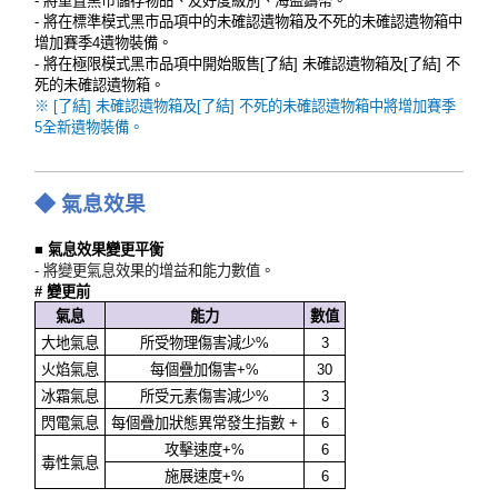
- 將重置黑市儲存物品、友好度級別、海盜鑄幣。
- 將在標準模式黑市品項中的未確認遺物箱及不死的未確認遺物箱中
增加賽季4遺物裝備。
- 將在極限模式黑市品項中開始販售[了結] 未確認遺物箱及[了結] 不
死的未確認遺物箱。
※ [了結] 未確認遺物箱及[了結] 不死的未確認遺物箱中將增加賽季
5全新遺物裝備。
◆ 氣息效果
■ 氣息效果變更平衡
- 將變更氣息效果的增益和能力數值。
# 變更前
氣息
能力
數值
大地氣息
所受物理傷害減少%
3
火焰氣息
每個疊加傷害+%
30
冰霜氣息
所受元素傷害減少%
3
閃電氣息
每個疊加狀態異常發生指數 +
6
攻擊速度+%
6
毒性氣息
施展速度+%
6