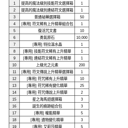
1
提高的魔法級別技能符文選擇箱
1
2
提高的魔法級別連結符文選擇箱
1
3
普通祕藥選擇箱
50
4
[專用] 符文稀有上升精華組合包
1
5
復活咒文書
10
6
勇氣原石
10,000
7
[專用] 特拉溫水晶
1
8
[專用] 技能符文稀有上升精華
1
9
[專用] 連結符文稀有上升精華
1
10
上級光之元素
200
11
[專用] 符文傳說上升精華選擇箱
1
12
[專用] 符咒稀有上升精華
10
13
[專用] 符咒稀有變化精華
25
14
[專用] 符咒傳說上升精華
2
15
星之海馬迴選擇箱
3
16
誕生的痕跡組合包
3
17
[專用] 權能精華
5
18
[專用] 遺物變化精華
3
19
[專用] 艾莉莎精華
5