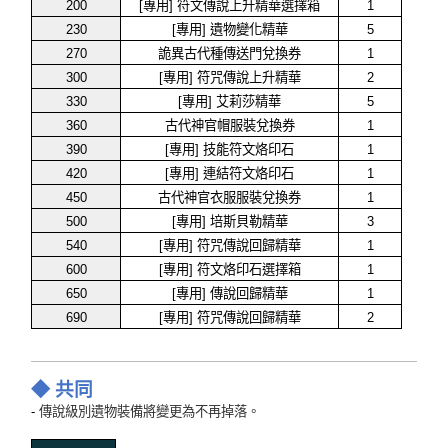
200
[專用] 符文傳說上升精華選擇箱
1
230
[專用] 遺物變化精華
5
270
詭異古代種傳送門兌換券
1
300
[專用] 符咒傳說上升精華
2
330
[專用] 艾莉莎精華
5
360
古代神官帽服裝兌換券
1
390
[專用] 技能符文烙印石
1
420
[專用] 連結符文烙印石
1
450
古代神官衣服服裝兌換券
1
500
[專用] 培斯貝勒精華
3
540
[專用] 符咒傳說回歸精華
1
600
[專用] 符文烙印石選擇箱
1
650
[專用] 傳說回歸精華
1
690
[專用] 符咒傳說回歸精華
2
◆
共同
-
傳說級別遺物裝備將變更為不再掉落。