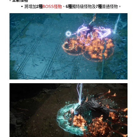
- 全新怪物
將增加
2種
BOSS怪物
、
6種
獨特級怪物及
7種
普通怪物。