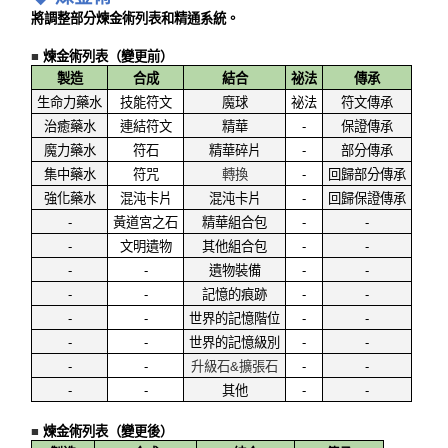
將調整部分煉金術列表和精通系統。
■
煉金術列表（變更前）
製造
合成
結合
祕法
傳承
生命力藥水
技能符文
魔球
祕法
符文傳承
治癒藥水
連結符文
精華
-
保證傳承
魔力藥水
符石
精華碎片
-
部分傳承
集中藥水
符咒
轉換
-
回歸部分傳承
強化藥水
混沌卡片
混沌卡片
-
回歸保證傳承
-
黃道宮之石
精華組合包
-
-
-
文明遺物
其他組合包
-
-
-
-
遺物裝備
-
-
-
-
記憶的痕跡
-
-
-
-
世界的記憶階位
-
-
-
-
世界的記憶級別
-
-
-
-
升級石&擴張石
-
-
-
-
其他
-
-
■
煉金術列表（變更後）