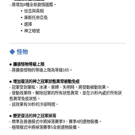
- 將增加4種全新劇情圖鑑。
信念與真相
庫斯托帝亞島
選擇
神之暗號
◆ 怪物
■
擴張怪物等級上限
- 將擴張怪物的等級上限為等級165。
■ 增加復活的神之冠軍狀態異常被動免疫
- 冠軍受到暈眩、冰凍、束縛、失明時，將發動被動效果。
- 發動效果時，解除冠軍的所有狀態異常，並在15秒內處於所有狀
態異常免疫狀態。
- 該效果有30秒的冷卻時間。
■ 變更復活的神之冠軍掉落
- 標準及普通模式中將掉落賽季3、賽季4的遺物裝備。
- 極限模式中將掉落賽季5全新遺物裝備。