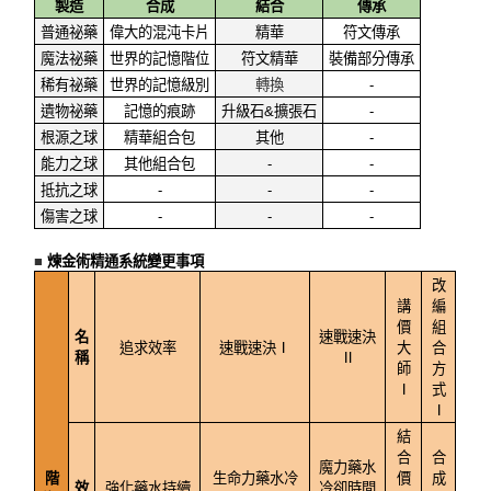
製造
合成
結合
傳承
普通祕藥
偉大的混沌卡片
精華
符文傳承
魔法祕藥
世界的記憶階位
符文精華
裝備部分傳承
稀有祕藥
世界的記憶級別
轉換
-
遺物祕藥
記憶的痕跡
升級石&擴張石
-
根源之球
精華組合包
其他
-
能力之球
其他組合包
-
-
抵抗之球
-
-
-
傷害之球
-
-
-
■
煉金術精通系統變更事項
改
講
編
價
組
名
速戰速決
追求效率
速戰速決Ⅰ
大
合
稱
Ⅱ
師
方
Ⅰ
式
Ⅰ
結
合
合
魔力藥水
階
生命力藥水冷
價
成
效
強化藥水持續
冷卻時間