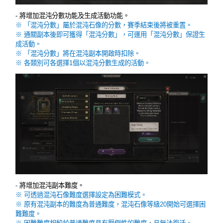
- 將增加混沌分數功能及生成活動功能。
※ 「混沌分數」屬於混沌石像的分數，賽季結束後將被重置。
※ 通關副本後即可獲得「混沌分數」，可運用「混沌分數」保證生
成活動。
※ 「混沌分數」將在混沌副本開啟時扣除。
※ 各類別可各選擇1個以混沌分數生成的活動。
-
將增加混沌副本難度。
※ 可透過混沌石像難度選擇設定為困難模式。
※ 原有混沌副本的難度為普通難度，混沌石像等級20開始可選擇困
難難度。