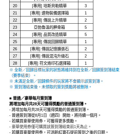
20
[專用] 培斯貝勒精華
3
21
[專用] 遺物裝備選擇箱
1
22
[專用] 傳說上升精華
2
23
亞勃魯溫的胛骨箱
5
24
[專用] 品質改造精華
5
25
[專用] 傳說回歸精華
1
26
[專用] 傳說記憶擴張石
2
27
[專用] 傳說混沌升級石
2
28
[專用] 符文烙印石選擇箱
1
※ 全新／回歸目標玩家的狀態將維持到在全新／回歸簽到簿結束
（賽季結束）。
※ 未滿足全新／回歸條件的玩家將不會顯示該簽到簿。
※ 簽到簿結束後，未領取的簽到獎勵將被刪除。
■ 普通／豪華每月簽到簿
將增加每月共28天可獲得獎勵的普通簽到簿。
- 將增加每月共28天可獲得獎勵的普通簽到簿。
- 普通簽到簿從8月1日（週四）開始，將持續一個月。
- 若購買豪華使用券，可獲得更多獎勵。
-
豪華使用券僅可購買該簽到簿結束前1天為止。
- 若購買豪華使用券，可消耗紅寶石提前簽到之後的日期。