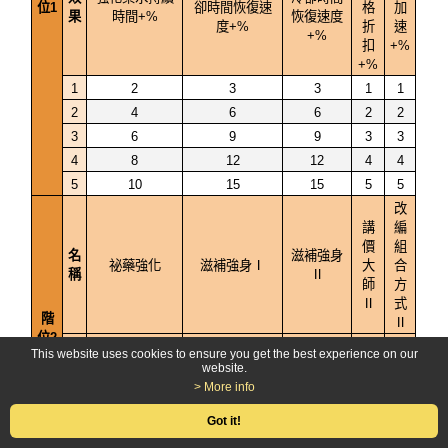
位1
卻時間恢復速
格
加
果
時間+%
恢復速度
度+%
折
速
+%
扣
+%
+%
1
2
3
3
1
1
2
4
6
6
2
2
3
6
9
9
3
3
4
8
12
12
4
4
5
10
15
15
5
5
改
講
編
價
組
名
滋補強身
祕藥強化
滋補強身Ⅰ
大
合
稱
Ⅱ
師
方
Ⅱ
式
階
Ⅱ
位2
結
This website uses cookies to ensure you get the best experience on our
（
合
合
website.
所
價
成
> More info
效
強化藥水效果
生命力藥水效
魔力藥水
需
格
加
果
+%
果+%
效果+%
分
Got it!
折
速
數
扣
+%