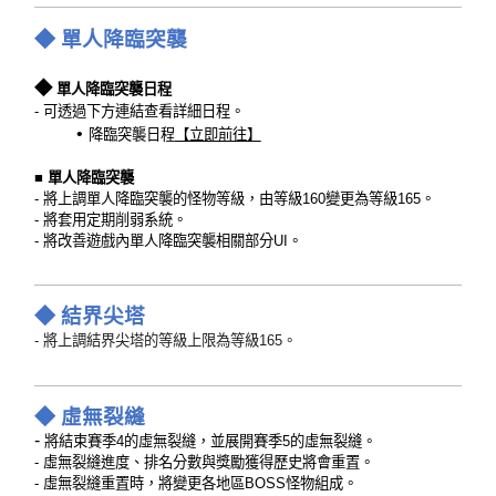
◆ 單人降臨突襲
◆
單人降臨突襲日程
- 可透過下方連結查看詳細日程。
降臨突襲日程
【立即前往】
■ 單人降臨突襲
- 將上調單人降臨突襲的怪物等級，由等級160變更為等級165。
- 將套用定期削弱系統。
- 將改善遊戲內單人降臨突襲相關部分UI。
◆ 結界尖塔
- 將上調結界尖塔的等級上限為等級165。
◆ 虛無裂縫
-
將結束賽季4的虛無裂縫，並展開賽季5的虛無裂縫。
- 虛無裂縫進度、排名分數與獎勵獲得歷史將會重置。
- 虛無裂縫重置時，將變更各地區BOSS怪物組成。