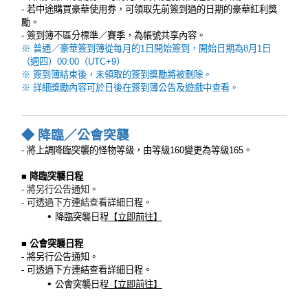
- 若中途購買豪華使用券，可領取先前簽到過的日期的豪華紅利獎
勵。
-
簽到簿不區分標準／賽季，為帳號共享內容。
※ 普通／豪華簽到簿從每月的1日開始簽到，開始日期為8月1日
（週四）00:00（UTC+9）
※ 簽到簿結束後，未領取的簽到獎勵將被刪除。
※ 詳細獎勵內容可於日後在簽到簿公告及遊戲中查看。
◆
降臨／公會突襲
- 將上調降臨突襲的怪物等級，由等級160變更為等級165。
■
降臨突襲日程
- 將另行公告通知。
- 可透過下方連結查看詳細日程。
降臨突襲日程
【立即前往】
■ 公會突襲日程
- 將另行公告通知。
- 可透過下方連結查看詳細日程。
公會突襲日程
【立即前往】