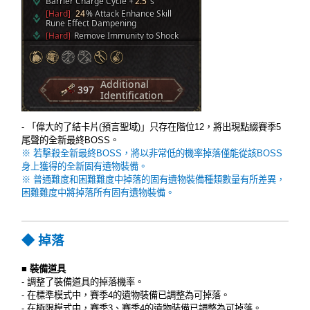
- 「偉大的了結卡片(預言聖域)」只存在階位12，將出現點綴賽季5
尾聲的全新最終BOSS。
※ 若擊殺全新最終BOSS，將以非常低的機率掉落僅能從該BOSS
身上獲得的全新固有遺物裝備。
※ 普通難度和困難難度中掉落的固有遺物裝備種類數量有所差異，
困難難度中將掉落所有固有遺物裝備。
◆ 掉落
■
裝備道具
- 調整了裝備道具的掉落機率。
- 在標準模式中，賽季4的遺物裝備已調整為可掉落。
- 在極限模式中，賽季3、賽季4的遺物裝備已調整為可掉落。