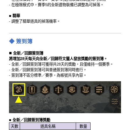
- 在極限模式中，賽季5的全新遺物裝備已調整為可掉落。
■
精華
- 調整了精華道具的掉落機率。
◆ 簽到簿
■
全新／回歸簽到簿
將增加28天每天向全新／回歸符文獵人發放獎勵的簽到簿。
- 全新／回歸簽到簿可獲得共28天的獎勵，且僅維持一個賽季。
- 全新／回歸簽到簿可與普通簽到簿同時進行。
-
簽到簿不區分標準／賽季，為帳號共享內容。
■
全新／回歸簽到簿獎勵
天數
道具名稱
數量