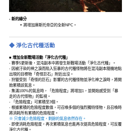
- 新的緣分
將增加庫斯托帝亞的全新NPC。
◆
淨化古代種活動
■ 增加全新戰場活動「淨化古代種」
- 賽季5更新後，混沌副本中將發生新戰場活動「淨化古代種」。
- 因被汙染的神之淚而陷入狂暴的古代種怪物將在混沌副本隨機地點
出現的目標物「奇怪巨石」附近出沒。
- 狩獵受到「奇怪的巨石」影響的古代種怪物並淨化神之淚時，將開
始累積該氣息。
- 集滿100%的氣息時，「危險程度」將增加1，並開始感受到「暴
走的古代怪物」的監視。
- 「危險程度」可累積至3個。
- 根據累積的危險程度數值，可召喚多個的強烈獨特怪物，且召喚時
將消耗所有累積的危險程度。
※ 只會減少危險程度，剩餘的氣息依然存在。
- 即使消耗危險程度，再次累積氣息也能再次提高危險程度，可反覆
淨化古代種。