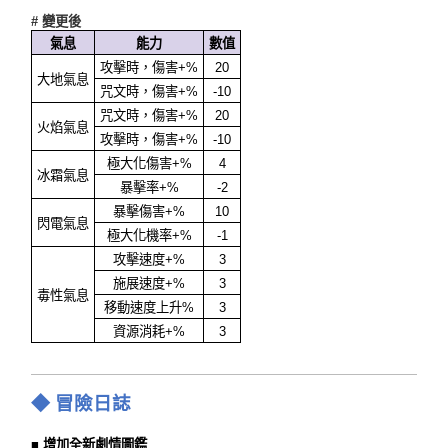
# 變更後
氣息
能力
數值
攻擊時，傷害+%
20
大地氣息
咒文時，傷害+%
-10
咒文時，傷害+%
20
火焰氣息
攻擊時，傷害+%
-10
極大化傷害+%
4
冰霜氣息
暴擊率+%
-2
暴擊傷害+%
10
閃電氣息
極大化機率+%
-1
攻擊速度+%
3
施展速度+%
3
毒性氣息
移動速度上升%
3
資源消耗+%
3
◆ 冒險日誌
■
增加全新劇情圖鑑