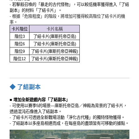
- 若擊殺召喚的「暴走的古代怪物」，可以較低機率獲得進入「了結
副本」的材料「了結卡片」。
- 根據「危險程度」的階段，將增加可獲得較高階位了結卡片的機
率。
卡片階位
卡片名稱
階位3
了結卡片(庫斯托帝亞島)
階位6
了結卡片(庫斯托帝亞島)
階位9
了結卡片(庫斯托帝亞神殿)
階位12
了結卡片(庫斯托帝亞神殿)
◆
了結副本
■ 增加全新遊戲內容「了結副本」
- 可使用以賽季5的場景—庫斯托帝亞島／神殿為背景的了結卡片，
透過混沌石像進入了結副本。
- 了結卡片可透過全新戰場活動「淨化古代種」的獨特怪物獲得。
- 了結副本以多座島相連而成，在每座島的盡頭皆有可移動的據點。