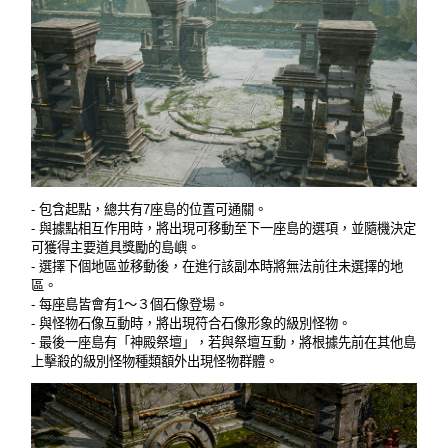
- 包含起點，總共有7座島的位置可通關。
- 與據點相互作用時，將出現可移動至下一座島的選項，並隨機決定
可獲得主要道具獎勵的島嶼。
- 選擇下個地區並移動後，在進行該副本時將無法前往未選擇的地
區。
- 每座島
皆會有1～３個石像登場。
- 與怪物石像互動時，
將出現符合石像形象的級別怪物。
- 最後一座島有「神殿祭壇」，若與祭壇互動，將根據先前在其他島
上擊殺的級別怪物種類額外出現怪物群體。