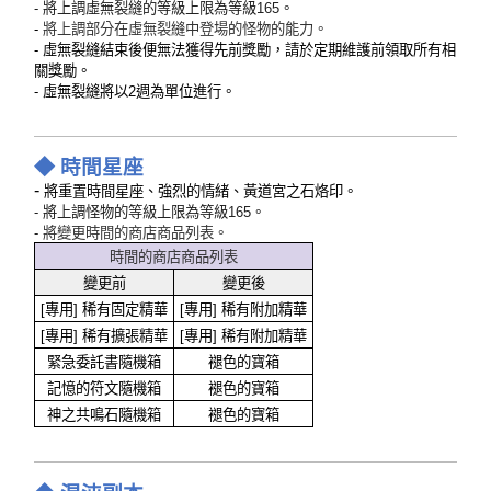
- 將上調虛無裂縫的等級上限為等級165。
-
將上調部分在虛無裂縫中登場的怪物的能力。
- 虛無裂縫結束後便無法獲得先前獎勵，請於定期維護前領取所有相
關獎勵。
- 虛無裂縫將以2週為單位進行。
◆ 時間星座
-
將重置時間星座、強烈的情緒、黃道宮之石烙印。
- 將上調怪物的等級上限為等級165。
-
將變更時間的商店商品列表。
時間的商店商品列表
變更前
變更後
[專用] 稀有固定精華
[專用] 稀有附加精華
[專用] 稀有擴張精華
[專用] 稀有附加精華
緊急委託書隨機箱
褪色的寶箱
記憶的符文隨機箱
褪色的寶箱
神之共鳴石隨機箱
褪色的寶箱