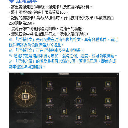
◆ 混沌副本
-
將重置混沌石像等級、混沌卡片及遊戲內容材料。
-
將上調怪物的等級上限為等級165。
- 記憶的痕跡卡片等級35強化時，弱化技能符文效果+%數值將由
250調整為150。
- 混沌石像中將刪除混沌圖鑑、混沌石的功能。
- 混沌石像中將增加混沌符文、混沌之環的功能。
※ 「混沌符文」是可配戴在混沌石像的符文，具有各種條件，滿足
條件時將為角色提供強力的增益。
※ 「混沌符文」可在混沌副本及黑市中獲得。
※ 通關特定混沌副本後可增加「混沌之環」進度，並可領取獎勵。
※ 「混沌之環」的獎勵最多可以儲存3個，若欄位已滿，即使完成
副本也無法增加進度。