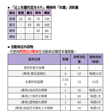
■ 「沾上灰燼的混沌卡片」轉換時「灰燼」消耗量
級別
普通
魔法
稀有
傳說
普通
10
30
75
135
魔法
-
15
45
105
稀有
-
-
20
60
傳說
-
-
-
25
■ 活動商店內容物
- 可使用
閃亮白沙粉末
在活動商店購買多種獎勵。
貨幣消耗
購買限制
道具名稱
數量
量
（帳號）
感性的夏日祕藥
1
5
-
[專用] 寶石錘煉石
8
10
每週15次
2,50
永晝的結晶體
15
10次
0
[專用] 純白符文精華
1
30
每週10次
[專用] 六角符文精華
1
80
每週1次
[專用] 遺物變化精華
1
80
每週5次
[專用] 技能符文稀有上升精華
1
50
每週3次