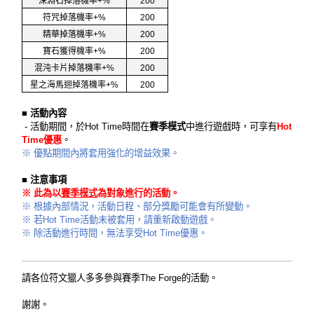
深淵石掉落機率+%
200
符咒掉落機率+%
200
精華掉落機率+%
200
寶石獲得機率+%
200
混沌卡片掉落機率+%
200
星之海馬迴掉落機率+%
200
■ 活動內容
- 活動期間，於Hot Time時間在
賽季模式
中進行遊戲時，可享有
Hot
Time優惠
。
※ 優點期間內將套用強化的增益效果。
■ 注意事項
※ 此為以
賽季模式
為對象進行的活動。
※ 根據內部情況，活動日程、部分獎勵可能會有所變動。
※ 若Hot Time活動未被套用，請重新啟動遊戲。
※ 除活動進行時間，無法享受Hot Time優惠。
請各位符文獵人多多參與賽季
The Forge
的活動。
謝謝。