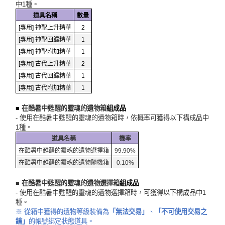
中1種。
道具名稱
數量
[專用] 神聖上升精華
2
[專用] 神聖回歸精華
1
[專用] 神聖附加精華
1
[專用] 古代上升精華
2
[專用] 古代回歸精華
1
[專用] 古代附加精華
1
■
在酷暑中甦醒的靈魂的遺物箱
組成品
- 使用在酷暑中甦醒的靈魂的遺物箱時，依概率可獲得以下構成品中
1種。
道具名稱
機率
在酷暑中甦醒的靈魂的遺物選擇箱
99.90%
在酷暑中甦醒的靈魂的遺物隨機箱
0.10%
■ 在酷暑中甦醒的靈魂的遺物選擇箱
組成品
- 使用在酷暑中甦醒的靈魂的遺物選擇箱時，可獲得以下構成品中1
種。
※ 從箱中獲得的遺物等級裝備為
「無法交易」
、
「不可使用交易之
鑰」
的帳號綁定狀態道具。