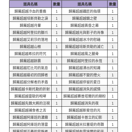
道具名稱
數量
道具名稱
數量
歸屬超越冷血的重擔
1
歸屬超越鐵匠的指環
1
歸屬超越培斯貝勒之淚
1
歸屬超越鏡之壁
1
歸屬超越月暈
1
歸屬超越黃昏之幕
1
歸屬超越阿奎拉的腳爪
1
歸屬超越光與影子的肖像
1
歸屬超越艾莉莎的落地
1
歸屬超越冰冷的慰藉
1
歸屬超越山根
1
歸屬超越培斯貝勒的滅亡
1
歸屬超越希拉的符咒
1
歸屬超越風之腿骨
1
歸屬超越餘震
1
歸屬超越阿奎拉的永恆
1
歸屬超越尼比司的氣息
1
歸屬超越湧出的知識
1
歸屬超越最初的回歸者
1
歸屬超越不變的燈火
1
歸屬超越分解者的矛盾
1
歸屬超越停留的夏日
1
歸屬超越卡斯托勒的折射
1
歸屬超越消失的感情
1
歸屬超越雷歐的咆哮
1
歸屬超越賽普塔爾的的期盼
1
歸屬超越先鋒大將的注視
1
歸屬超越消失的夜
1
歸屬超越捕食者之舌
1
歸屬超越斯斐佳的光
1
歸屬超越阿庫班的濃霧
1
歸屬超越卡普立的幻影
1
歸屬超越阿庫班的落雷
1
歸屬超越米拉塞堤的奇蹟
1
歸屬超越正義的背叛者
1
歸屬超越布雷埃爾的和平
1