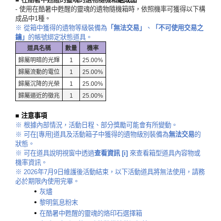
- 使用在酷暑中甦醒的靈魂的遺物隨機箱時，依照機率可獲得以下構
成品中1種。
※ 從箱中獲得的遺物等級裝備為
「無法交易」
、
「不可使用交易之
鑰」
的帳號綁定狀態道具。
道具名稱
數量
機率
歸屬明暗的光輝
1
25.00%
歸屬流動的電位
1
25.00%
歸屬沉降的光榮
1
25.00%
歸屬逼近的徵兆
1
25.00%
■ 注意事項
※ 根據內部情況，活動日程、部分獎勵可能會有所變動。
※ 可在[專用]道具及活動箱子中獲得的遺物級別裝備為
無法交易
的
狀態。
※ 可在道具說明視窗中透過
查看資訊 [i]
來查看箱型道具內容物或
機率資訊。
※ 2026年7月9日維護後活動結束，以下活動道具將無法使用，請務
必於期限內使用完畢。
灰燼
黎明氣息粉末
在酷暑中甦醒的靈魂的烙印石選擇箱