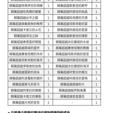
歸屬超越特萊伊亞的項鍊
1
歸屬超越斯斐佳的歡呼
1
歸屬超越哈馬爾的藤蔓
1
歸屬超越阿庫班的結晶
1
歸屬超越必中之圓
1
歸屬超越哈馬爾的花環
1
歸屬超越美輪美奐的桅桿
1
歸屬超越培斯貝勒的雲
1
歸屬超越卡普立的火花
1
歸屬超越阿庫班的星雲
1
歸屬超越添言之缽
1
歸屬超越斯斐佳的理智
1
歸屬超越弗里雷的臂鎧
1
歸屬超越米拉塞堤的水波
1
歸屬超越築城的盛世
1
歸屬超越賽普塔爾的教團
1
歸屬超越賽普塔爾的共存
1
歸屬超越培斯貝勒的安息
1
歸屬超越培斯貝勒的毒牙
1
歸屬超越阿庫班的庭園
1
歸屬超越爭取者的自負
1
歸屬超越米拉塞堤的海洋
1
歸屬超越雷歐的游泳
1
歸屬超越阿奎拉的陽光
1
歸屬超越阿波羅斯的面紗
1
歸屬超越阿庫班的雷鳴
1
歸屬超越第凡的長弓
1
歸屬超越腐蝕利爪
1
歸屬超越阿奎拉的連鎖
1
歸屬超越臨界點毒囊
1
歸屬超越卡普立的爆裂
1
歸屬超越垂直霜花
1
歸屬超越大地的宣告
1
-
1
■ 在酷暑中甦醒的靈魂的遺物隨機箱
組成品