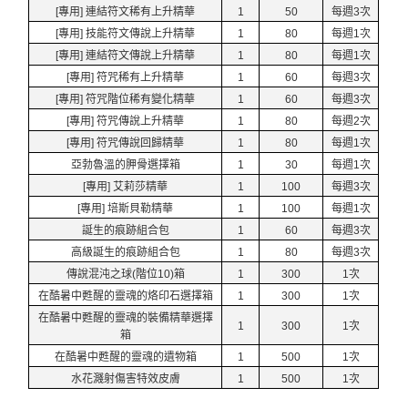
[專用] 連結符文稀有上升精華
1
50
每週3次
[專用] 技能符文傳說上升精華
1
80
每週1次
[專用] 連結符文傳說上升精華
1
80
每週1次
[專用] 符咒稀有上升精華
1
60
每週3次
[專用] 符咒階位稀有變化精華
1
60
每週3次
[專用] 符咒傳說上升精華
1
80
每週2次
[專用] 符咒傳說回歸精華
1
80
每週1次
亞勃魯溫的胛骨選擇箱
1
30
每週1次
[專用] 艾莉莎精華
1
100
每週3次
[專用] 培斯貝勒精華
1
100
每週1次
誕生的痕跡組合包
1
60
每週3次
高級誕生的痕跡組合包
1
80
每週3次
傳說混沌之球(階位10)箱
1
300
1次
在酷暑中甦醒的靈魂的烙印石選擇箱
1
300
1次
在酷暑中甦醒的靈魂的裝備精華選擇
1
300
1次
箱
在酷暑中甦醒的靈魂的遺物箱
1
500
1次
水花濺射傷害特效皮膚
1
500
1次