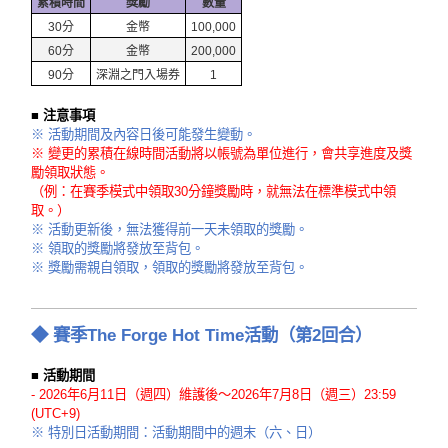
累積時間
獎勵
數量
30分
金幣
100,000
60分
金幣
200,000
90分
深淵之門入場券
1
■ 注意事項
※ 活動期間及內容日後可能發生變動。
※ 變更的累積在線時間活動將以帳號為單位進行，會共享進度及獎
勵領取狀態。
（例：在賽季模式中領取30分鐘獎勵時，就無法在標準模式中領
取。）
※ 活動更新後，無法獲得前一天未領取的獎勵。
※ 領取的獎勵將發放至背包。
※ 獎勵需親自領取，領取的獎勵將發放至背包。
◆ 賽季
The Forge
Hot Time活動（第2回合）
■ 活動期間
- 2026年6月11日（週四）維護後～2026年7月8日（週三）23:59
(UTC+9)
※ 特別日活動期間：活動期間中的週末（六、日）