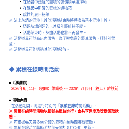
在酷暑中甦醒的靈魂的裝備精華選擇箱
在酷暑中甦醒的靈魂的遺物箱
感性的夏日祕藥
※ 沾上灰燼的混沌卡片於活動結束時將轉換為基本混沌卡片。
透過灰燼創建的卡片級別將維持不變。
活動結束時，灰燼活動也將不再發生。
※ 活動道具可於商店內販售，為了避免意外將其販售，請特別留
意。
※ 活動道具可能透過其他活動發放。
◆
累積在線時間活動
■ 活動期間
-
2026年6月11日（週四）維護後 ～ 2026年7月9日（週四）維護前
■ 活動內容
- 在活動期間，將進行特別的
「累積在線時間活動」
。
※ 累積在線時間活動以帳號為單位進行，會共享進度及獎勵領取狀
態。
※ 可根據每天最多90分鐘的累積在線時間獲得獎勵。
※ 累積在線時間獎勵將於每天9點（UTC+9）更新。