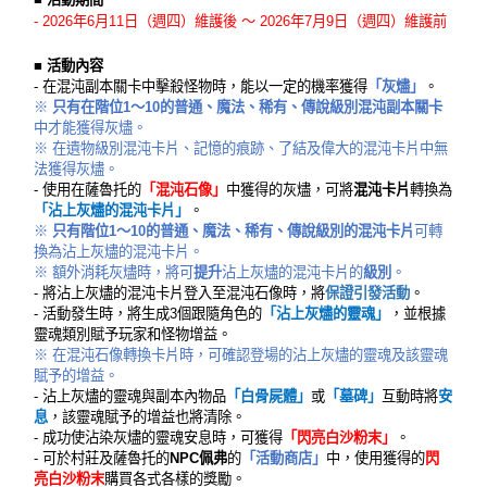
-
2026年6月11日（週四）維護後 ～ 2026年7月9日（週四）維護前
■ 活動內容
- 在混沌副本關卡中擊殺怪物時，能以一定的機率獲得
「灰燼」
。
※
只有在階位1～10的普通、魔法、稀有、傳說級別混沌副本關卡
中才能獲得灰燼。
※ 在遺物級別混沌卡片、記憶的痕跡、了結及偉大的混沌卡片中無
法獲得灰燼。
- 使用在薩魯托的
「混沌石像」
中獲得的灰燼，可將
混沌卡片
轉換為
「沾上灰燼的混沌卡片」
。
※
只有階位1～10的普通、魔法、稀有、傳說級別的混沌卡片
可轉
換為沾上灰燼的混沌卡片。
※ 額外消耗灰燼時，將可
提升
沾上灰燼的混沌卡片的
級別
。
- 將沾上灰燼的混沌卡片登入至混沌石像時，將
保證引發活動
。
- 活動發生時，將生成3個跟隨角色的
「沾上灰燼的靈魂」
，並根據
靈魂類別賦予玩家和怪物增益。
※ 在混沌石像轉換卡片時，可確認登場的沾上灰燼的靈魂及該靈魂
賦予的增益。
- 沾上灰燼的靈魂與副本內物品
「白骨屍體」
或
「墓碑」
互動時將
安
息
，該靈魂賦予的增益也將清除。
- 成功使沾染灰燼的靈魂安息時，可獲得
「
閃亮白沙粉末
」
。
- 可於村莊及薩魯托的
NPC佩弗
的
「活動商店」
中，使用獲得的
閃
亮白沙粉末
購買各式各樣的獎勵。