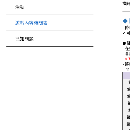
詳細
活動
◆
遊戲內容時間表
- 
✔ 
已知問題
■ 
- 
- 
※
- 
11
第
第
第
第
第
第