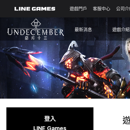
遊戲門戶
客服中心
公司介
最新消息
遊戲介紹
公告
指南
更新
機率資訊
活動
媒體
遊戲內容時間表
賽季制變更
已知問題
登入
LINE Games