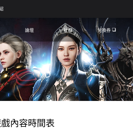
紹
論壇
社群
兌換券
YouTube❏
討論區
Discord❏
資訊
遊戲內容時間表