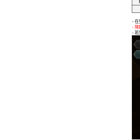
- 
- 
- 