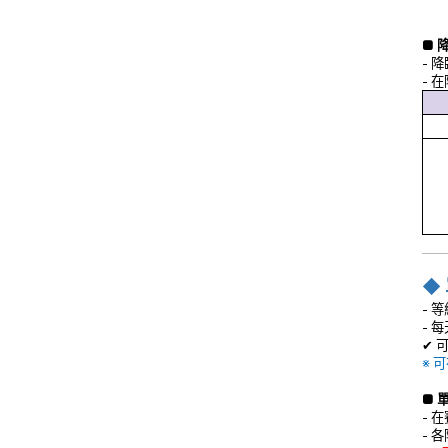
■ 
- 
- 
◆
- 
- 
✔ 
※ 
■ 
- 
- 