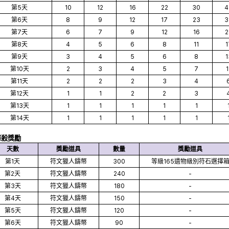
第5天
10
12
16
22
30
4
第6天
8
9
12
17
23
3
第7天
6
7
9
12
16
2
第8天
4
5
6
8
11
1
第9天
3
4
5
6
8
1
第10天
2
3
4
5
7
1
第11天
2
2
2
3
4
第12天
1
1
2
2
3
第13天
1
1
1
1
1
第14天
1
1
1
1
1
擊殺獎勵
天數
獎勵道具
數量
獎勵道具
第1天
符文獵人鑄幣
300
等級165遺物級別符石選擇
第2天
符文獵人鑄幣
240
-
第3天
符文獵人鑄幣
180
-
第4天
符文獵人鑄幣
150
-
第5天
符文獵人鑄幣
120
-
第6天
符文獵人鑄幣
90
-