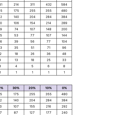
41
214
311
432
584
15
175
255
355
480
2
140
204
284
384
0
106
154
214
289
9
74
107
148
200
5
53
77
107
144
6
39
56
77
104
3
35
51
71
96
2
18
26
36
48
9
13
18
25
33
3
4
5
6
8
1
1
1
1
1
0%
30%
20%
10%
0%
15
175
255
355
480
2
140
204
284
384
0
107
155
216
292
7
87
127
177
240