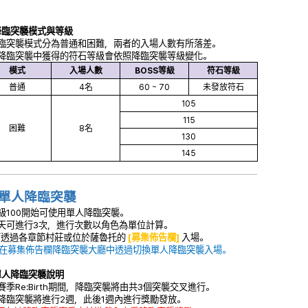
降臨突襲模式與等級
降臨突襲模式分為普通和困難，兩者的入場人數有所落差。
在降臨突襲中獲得的符石等級會依照降臨突襲等級變化。
模式
入場人數
BOSS等級
符石等級
普通
4名
60 ~ 70
未發放符石
105
115
困難
8名
130
145
 單人降臨突襲
等級100開始可使用單人降臨突襲。
每天可進行3次，進行次數以角色為單位計算。
可透過各章節村莊或位於薩魯托的
[募集佈告欄]
入場。
可在募集佈告欄降臨突襲大廳中透過切換單人降臨突襲入場。
單人降臨突襲說明
在賽季Re:Birth期間，降臨突襲將由共3個突襲交叉進行。
各降臨突襲將進行2週，此後1週內進行獎勵發放。