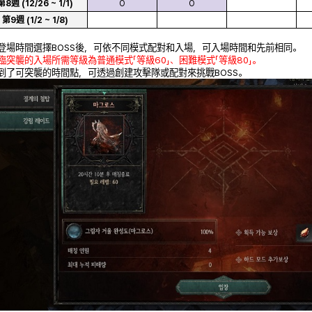
第8週 (12/26 ~ 1/1)
O
O
第9週 (1/2 ~ 1/8)
在登場時間選擇BOSS後，可依不同模式配對和入場，可入場時間和先前相同。
降臨突襲的入場所需等級為普通模式「等級60」、困難模式「等級80」。
若到了可突襲的時間點，可透過創建攻擊隊或配對來挑戰BOSS。