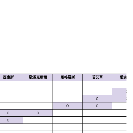
西庫斯
歐澈克尼爾
馬格羅斯
苦艾草
愛弗蒙
O
O
O
O
O
O
O
O