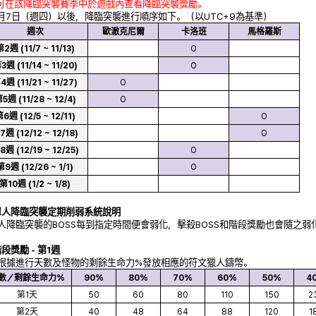
 可在該降臨突襲賽季中於遊戲內查看降臨突襲獎勵。
1月7日（週四）以後，降臨突襲進行順序如下。（以UTC+9為基準）
週次
歐澈克尼爾
卡洛班
馬格羅斯
2週 (11/7 ~ 11/13)
O
3週 (11/14 ~ 11/20)
O
4週 (11/21 ~ 11/27)
O
5週 (11/28 ~ 12/4)
O
6週 (12/5 ~ 12/11)
O
7週 (12/12 ~ 12/18)
O
8週 (12/19 ~ 12/25)
O
第9週 (12/26 ~ 1/1)
O
第10週 (1/2 ~ 1/8)
單人降臨突襲定期削弱系統說明
單人降臨突襲的BOSS每到指定時間便會弱化，擊殺BOSS和階段獎勵也會隨之弱
階段獎勵 - 第1週
將根據進行天數及怪物的剩餘生命力%發放相應的符文獵人鑄幣。
數／剩餘生命力%
90%
80%
70%
60%
50%
4
第1天
50
60
80
110
150
2
第2天
40
48
64
88
120
1