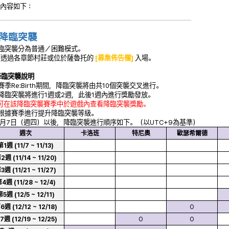
內容如下：
 降臨突襲
降臨突襲分為普通／困難模式。
可透過各章節村莊或位於薩魯托的
[募集佈告欄]
入場。
降臨突襲說明
在賽季Re:Birth期間，降臨突襲將由共10個突襲交叉進行。
各降臨突襲將進行1週或2週，此後1週內進行獎勵發放。
 可在該降臨突襲賽季中於遊戲內查看降臨突襲獎勵。
將根據賽季進行提升降臨突襲等級。
月7日（週四）以後，降臨突襲進行順序如下。（以UTC+9為基準）
週次
卡洛班
特尼奧
歐瑟希爾德
第1週 (11/7 ~ 11/13)
2週 (11/14 ~ 11/20)
3週 (11/21 ~ 11/27)
4週 (11/28 ~ 12/4)
5週 (12/5 ~ 12/11)
6週 (12/12 ~ 12/18)
O
7週 (12/19 ~ 12/25)
O
O