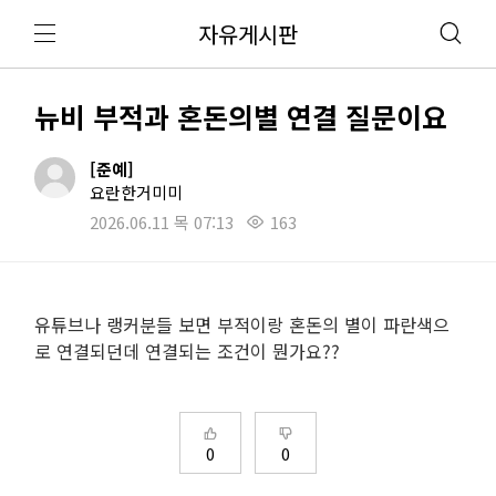
자유게시판
뉴비 부적과 혼돈의별 연결 질문이요
[준예]
요란한거미미
2026.06.11 목 07:13
163
유튜브나 랭커분들 보면 부적이랑 혼돈의 별이 파란색으
로 연결되던데 연결되는 조건이 뭔가요??
0
0