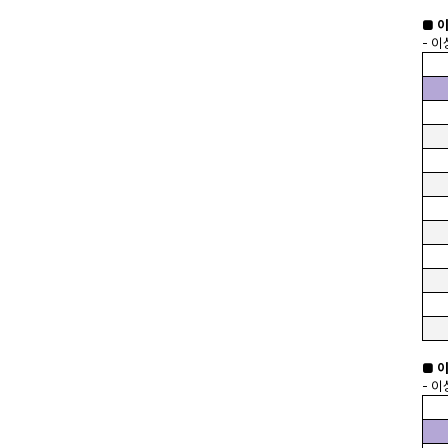
■ 
- 
■ 
- 