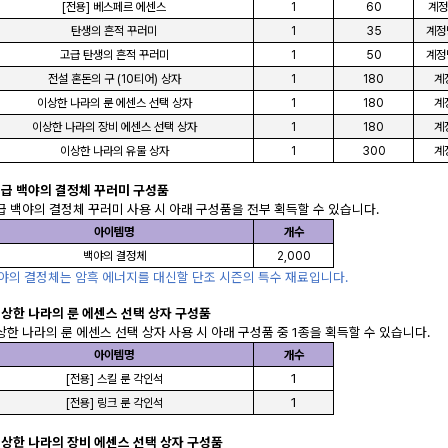
[전용] 베스페르 에센스
1
60
계정당
탄생의 흔적 꾸러미
1
35
계정당
고급 탄생의 흔적 꾸러미
1
50
계정당
전설 혼돈의 구 (10티어) 상자
1
180
계정
이상한 나라의 룬 에센스 선택 상자
1
180
계정
이상한 나라의 장비 에센스 선택 상자
1
180
계정
이상한 나라의 유물 상자
1
300
계정
급 백야의 결정체 꾸러미
구성품
급 백야의 결정체 꾸러미
사용 시 아래 구성품을 전부 획득할 수 있습니다.
아이템명
개수
백야의 결정체
2,000
백야의 결정체는 암흑 에너지를 대신할 단조 시즌의 특수 재료입니다.
상한 나라의 룬 에센스 선택 상자
구성품
상한 나라의 룬 에센스 선택 상자
사용 시 아래 구성품 중 1종을 획득할 수 있습니다.
아이템명
개수
1
[전용] 스킬 룬 각인석
1
[전용] 링크 룬 각인석
상한 나라의 장비 에센스 선택 상자
구성품