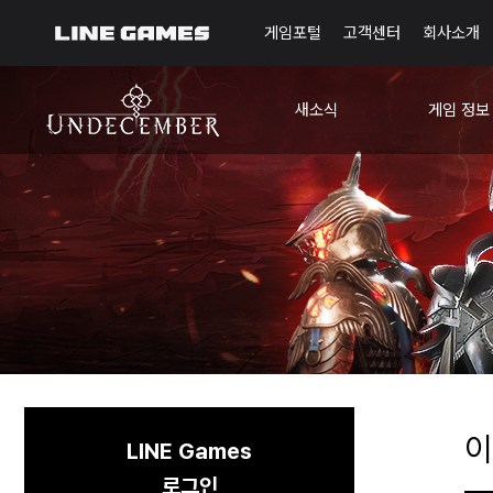
게임포털
고객센터
회사소개
새소식
게임 정보
공지사항
가이드
알려진 현상
확률 정보
업데이트
공식 키트
이벤트
시즌제 변경
모험일지
콘텐츠 시간
코코의 편지
이
LINE Games
로그인