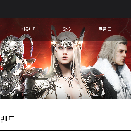
커뮤니티
SNS
쿠폰
팁 & 노하우
유튜브❏
자유 게시판
스크린샷
정보
표
벤트