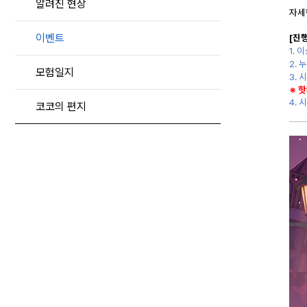
알려진 현상
자세
이벤트
[진
1.
이
2.
모험일지
3. 
※ 
4.
시
코코의 편지