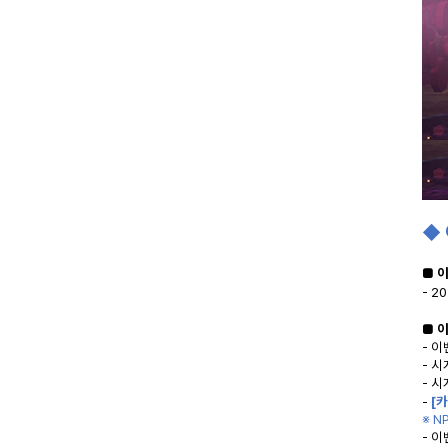
◆
■ 
- 2
■ 
- 
- 
- 
-
[
※ 
- 