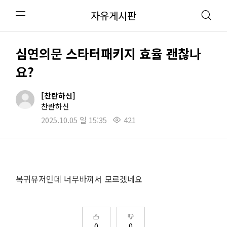
자유게시판
심연의문 스타터패키지 효율 괜찮나
요?
[찬란하신]
찬란하신
2025.10.05 일 15:35
421
복귀유저인데 너무바껴서 모르겠네요
0
0