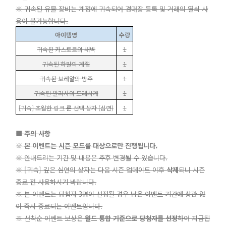
※
귀속된 유물 장비는 계정에 귀속되어 경매장 등록 및 거래의 열쇠 사
용이 불가능합니다.
아이템명
수량
귀속된 카스토르의 새벽
1
귀속된 하말의 계절
1
귀속된 보레알의 방주
1
귀속된 알리사의 모래시계
1
[귀속] 초월한 링크 룬 선택 상자 (심연)
1
■ 주의 사항
※ 본 이벤트는
시즌 모드
를 대상으로만 진행됩니다.
※ 안내드리는 기간 및 내용은 추후 변경될 수 있습니다.
※ [귀속] 깊은 심연의 상자는 다음 시즌 업데이트 이후
삭제
되니 시즌
종료 전 사용하시기 바랍니다.
※ 본 이벤트는 당첨자 3명이 선정될 경우 남은 이벤트 기간에 상관 없
이 즉시 종료되는 이벤트입니다.
※
선착순 이벤트 보상
은
월드 통합 기준으로 당첨자를 선정
하여 지급됩