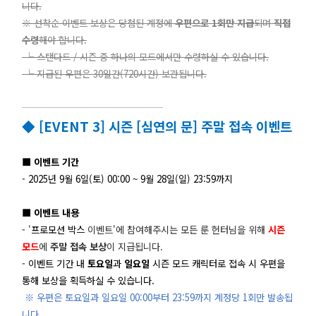
니다.
※ 선착순 이벤트 보상은 당첨된 계정에
우편으로 1회만 지급
되며
직접
수령
해야 합니다.
└ 스탠다드 / 시즌 중 하나의 모드에서만 수령하실 수 있습니다.
└ 지급된 우편은 30일간(720시간) 보관됩니다.
◆ [EVENT 3] 시즌 [심연의 문] 주말 접속 이벤트
■ 이벤트 기간
- 2025년 9월 6일(토) 00:00 ~ 9월 28일(일) 23:59까지
■ 이벤트 내용
-
'
프로모션 박스
이벤트'에 참여해주시는 모든 룬 헌터님을 위해
시즌
모드
에
주말 접속 보상
이 지급됩니다.
-
이벤트 기간 내
토요일
과
일요일
시즌 모드 캐릭터로 접속 시 우편을
통해 보상을 획득하실 수 있습니다.
※ 우편은 토요일과 일요일 00:00부터 23:59까지 계정당 1회만 발송됩
니다.