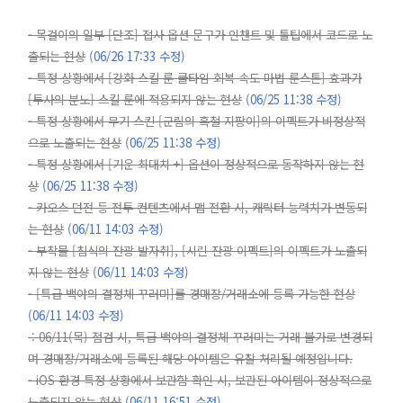
- 목걸이의 일부 [단조] 접사 옵션 문구가 인챈트 및 툴팁에서 코드로 노
출되는 현상
(06/26 17:33 수정)
- 특정 상황에서 [강화 스킬 룬 쿨타임 회복 속도 마법 룬스톤] 효과가
[투사의 분노] 스킬 룬에 적용되지 않는 현상
(06/25 11:38 수정)
- 특정 상황에서 무기 스킨 [군림의 흑철 지팡이]의 이펙트가 비정상적
으로 노출되는 현상
(06/25 11:38 수정)
- 특정 상황에서 [기운 최대치 +] 옵션이 정상적으로 동작하지 않는 현
상
(06/25 11:38 수정)
- 카오스 던전 등 전투 컨텐츠에서 맵 전환 시, 캐릭터 능력치가 변동되
는 현상
(06/11 14:03 수정)
-
부착물 [침식의 잔광 발자취], [시린 잔광 이펙트]의 이펙트가 노출되
지 않는 현상
(06/11 14:03 수정)
- [특급 백야의 결정체 꾸러미]를 경매장/거래소에 등록 가능한 현상
(06/11 14:03 수정)
: 06/11(목) 점검 시, 특급 백야의 결정체 꾸러미는 거래 불가로 변경되
며 경매장/거래소에 등록된 해당 아이템은 유찰 처리될 예정입니다.
- iOS 환경 특정 상황에서 보관함 확인 시, 보관된 아이템이 정상적으로
노출되지 않는 현상
(06/11 16:51 수정)