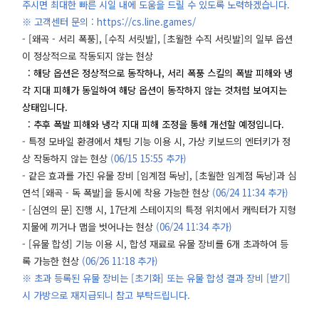
주시면 최대한 빠른 시일 내에 도움을 드릴 수 있도록 노력하겠습니다.
※ 고객센터 문의 : https://cs.line.games/
- [왜곡 - 서리 폭풍], [수직 서릿발], [초월한 수직 서릿발]의 일부 옵션
이 정상적으로 작동되지 않는 현상
: 해당 옵션은 정상적으로 동작하나, 서리 폭풍 스킬의 폭발 피해와 냉
각 지대 피해가 동일하여 해당 옵션이 동작하지 않는 것처럼 보여지는
상태입니다.
: 추후 폭발 피해와 냉각 지대 피해 조정을 통해 개선할 예정입니다.
- 특정 모바일 환경에서 채팅 기능 이용 시, 가상 키보드의 엔터키가 정
상 작동하지 않는 현상
(06/15 15:55 추가)
- 같은 효과를 가진 유물 장비 [임계점 독낭], [초월한 임계점 독낭]과 심
연석 [왜곡 - 독 폭발]을 동시에 착용 가능한 현상
(06/24 11:34 추가)
- [심연의 문] 진행 시, 17단계 스테이지의 특정 위치에서 캐릭터가 지형
지물에 끼거나 맵을 벗어나는 현상
(06/24 11:34 추가)
- [유물 합성] 기능 이용 시, 합성 재료로 유물 장비를 6개 초과하여 등
록 가능한 현상
(06/26 11:18 추가)
※ 초과 등록된 유물 장비는 [초기화] 또는 유물 합성 결과 장비 [받기]
시 가방으로 재지급되니 참고 부탁드립니다.