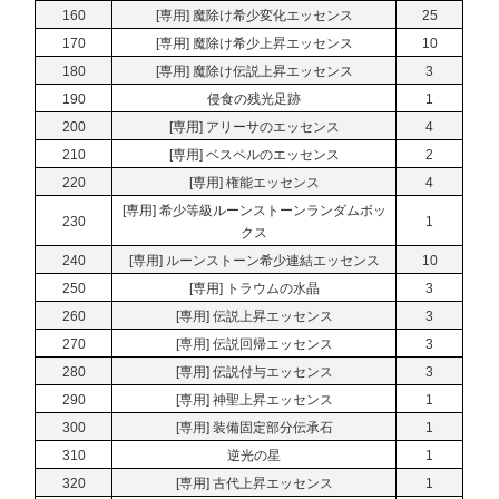
160
[専用] 魔除け希少変化エッセンス
25
170
[専用] 魔除け希少上昇エッセンス
10
180
[専用] 魔除け伝説上昇エッセンス
3
190
侵食の残光足跡
1
200
[専用] アリーサのエッセンス
4
210
[専用] ベスペルのエッセンス
2
220
[専用] 権能エッセンス
4
[専用] 希少等級ルーンストーンランダムボッ
230
1
クス
240
[専用] ルーンストーン希少連結エッセンス
10
250
[専用] トラウムの水晶
3
260
[専用] 伝説上昇エッセンス
3
270
[専用] 伝説回帰エッセンス
3
280
[専用] 伝説付与エッセンス
3
290
[専用] 神聖上昇エッセンス
1
300
[専用] 装備固定部分伝承石
1
310
逆光の星
1
320
[専用] 古代上昇エッセンス
1