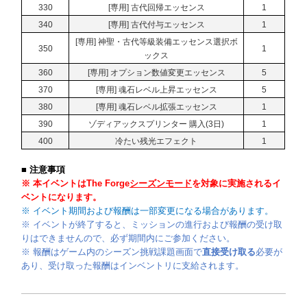
330
[専用] 古代回帰エッセンス
1
340
[専用] 古代付与エッセンス
1
[専用] 神聖・古代等級装備エッセンス選択ボ
350
1
ックス
360
[専用] オプション数値変更エッセンス
5
370
[専用] 魂石レベル上昇エッセンス
5
380
[専用] 魂石レベル拡張エッセンス
1
390
ゾディアックスプリンター 購入(3日)
1
400
冷たい残光エフェクト
1
■ 注意事項
※ 本イベントは
The Forge
シーズンモード
を対象に実施されるイ
ベントになります。
※ イベント期間および報酬は一部変更になる場合があります。
※ イベントが終了すると、ミッションの進行および報酬の受け取
りはできませんので、必ず期間内にご参加ください。
※ 報酬はゲーム内のシーズン挑戦課題画面で
直接受け取る
必要が
あり、受け取った報酬はインベントリに支給されます。