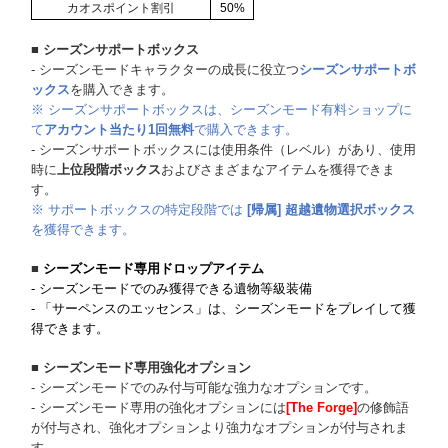
カオスポイント割引
50%
■ シーズンサポートボックス
- シーズンモードキャラクターの成長に役立つ
シーズンサポートボ
ックス
を購入できます。
※ シーズンサポートボックスは、シーズンモード有料ショップに
て
アカウント当たり1回無料
で購入できます。
- シーズンサポートボックスには使用条件（レベル）があり、使用
時に
上位段階ボックス
およびさまざまなアイテムを獲得できま
す。
※ サポートボックスの特定段階では
[帰属] 超越遺物選択ボックス
を獲得できます。
■
シーズンモード専用ドロップアイテム
- シーズンモードでのみ獲得できる遺物等級装備
- 「サーペンスのエッセンス」は、シーズンモードをプレイして獲
得できます。
■ シーズンモード専用強化オプション
- シーズンモードでのみ付与可能な強力なオプションです。
- シーズンモード専用の強化オプションには
[The Forge]
の修飾語
が付与され、強化オプションより強力なオプションが付与されま
す。