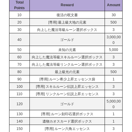
Total
Reward
Amount
Points
10
復活の呪文書
30
20
[専用] 最上級大地の元素
500
30
向上した魔法等級ルーン選択ボックス
3
3,000,00
40
ゴールド
0
50
未知の元素
5,000
60
向上した魔法等級スキルルーン選択ボックス
3
70
向上した魔法等級リンクルーン選択ボックス
3
80
最上級光の元素
500
90
[専用] ルーン希少上昇エッセンス袋
1
100
[専用] スキルルーン伝説上昇エッセンス
3
110
[専用] リンクルーン伝説上昇エッセンス
3
5,000,00
120
ゴールド
0
130
[専用] ルーン刻印石選択ボックス
1
140
遺物カオスカード選択ボックス
1
150
[専用] ルーン六角エッセンス
3