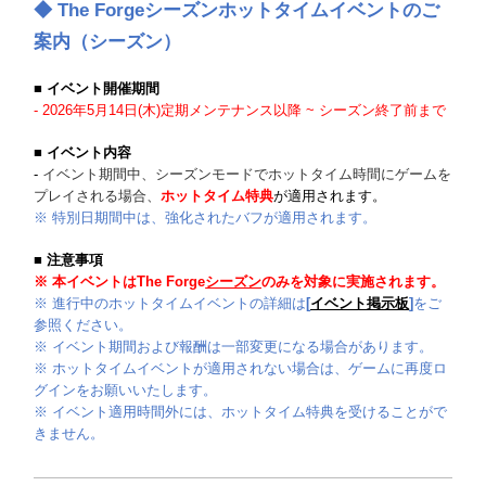
◆
The Forge
シーズンホットタイムイベントのご
案内（
シーズン
）
■ イベント開催期間
- 2026年5月14日(木)定期メンテナンス以降 ~ シーズン終了前まで
■ イベント内容
-
イベント期間中、シーズンモードでホットタイム時間にゲームを
プレイされる場合、
ホットタイム特典
が適用されます。
※ 特別日期間中は、強化されたバフが適用されます。
■ 注意事項
※ 本イベントは
The Forge
シーズン
のみを対象に実施されます。
※ 進行中のホットタイムイベントの詳細は
[
イベント掲示板
]
をご
参照ください。
※ イベント期間および報酬は一部変更になる場合があります。
※ ホットタイムイベントが適用されない場合は、ゲームに再度ロ
グインをお願いいたします。
※ イベント適用時間外には、ホットタイム特典を受けることがで
きません。