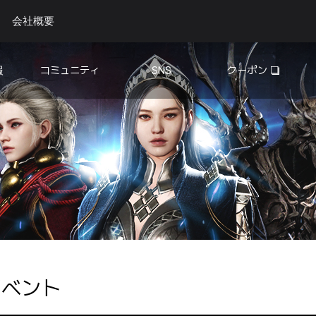
会社概要
報
コミュニティ
SNS
クーポン
自由掲示板
YouTube❏
Discord❏
更情
イベント