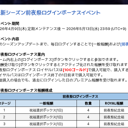
 新シーズン前夜祭ログインボーナスイベント
イベント期間
026年4月9日(木) 定期メンテナンス後 ～
2026年5月13日(水) 23:59 (UTC+9)
イベント内容
のシーズンアップデートまで、毎日ログインすることで[一般報酬]および
[前
前夜祭ログインボーナス案内
ゲーム内右上の[ログインボーナス]ボタンをクリックすると参加できます。
[報酬受け取り]ボタンをクリックするとアクティブ化された報酬を受け取れます
前夜祭ログインボーナス ロイヤルパスは
[100ゴールド]
で購入可能で、購入す
ロイヤルパスはログインボーナス終了の1日前まで購入可能です。
中途購入の場合でも、過去にログインした日のプレミアム報酬を受け取れます
前夜祭ログインボーナス報酬構成
前夜祭ログインボーナス
ステージ
一般報酬
数量
ROYAL報酬
1
祝福選択ボックス(1日)
4
前夜祭紀念箱
2
祝福選択ボックス(1日)
4
前夜祭紀念箱
3
祝福選択ボックス(1日)
4
前夜祭紀念箱