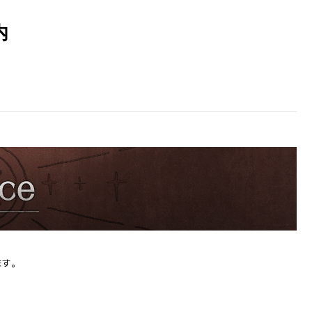
内
。
ます。