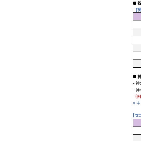
■ 
-
[
■ 
- 
- 
（例
※
キ
【セ