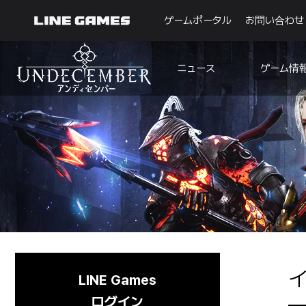
ゲームポータル
お問い合わせ
ゲーム情
ニュース
お知らせ
ガイド
確率情報
アップデート
イベント
メディア
既知の不具合
シーズン制変
報
コンテンツ
カレンダー
LINE Games
ログイン