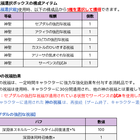
祝福選択ボックスの構成アイテム
祝福選択箱]
使用時、以下の構成品から
1種を選択して獲得
できます。
等級
報酬
個数
神聖
セプダルの強烈な祝福
1
神聖
アクィラの強烈な祝福
1
神聖
スピカの強烈な祝福
1
神聖
カストルのひいきする祝福
1
神聖
アリーサの気まぐれな祝福
1
神聖
サーペンスの試み
1
神の祝福効果
神の祝福は、一定時間キャラクターに強力な強化効果を付与する消耗品です。
神の祝福は使用時、キャラクターに30分間適用され、他の神の祝福とは重複し
：セプダルの強烈な祝福が適用されている状態でサーペンスの
試み
を使用し
ャラクターに適用された
神の祝福
は、再接続（ゲーム終了、キャラクター選
プダルの強烈な祝福】
バフ
数値
深淵体スキルルーンクールタイム回復速度+%
100
深淵体同時召喚数+
1