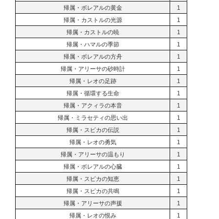
帰属・ボレアルの黄金
1
帰属・カストルの光源
1
帰属・カストルの暁
1
帰属・ハマルの季節
1
帰属・ボレアルの方舟
1
帰属・アリーサの砂時計
1
帰属・レオの足跡
1
帰属・循環する生命
1
帰属・アクィラの本音
1
帰属・ミラセティの思い出
1
帰属・スピカの伝説
1
帰属・レオの勇気
1
帰属・アリーサの温もり
1
帰属・ボレアルの心臓
1
帰属・スピカの知恵
1
帰属・スピカの共鳴
1
帰属・アリーサの声援
1
帰属・レオの恨み
1