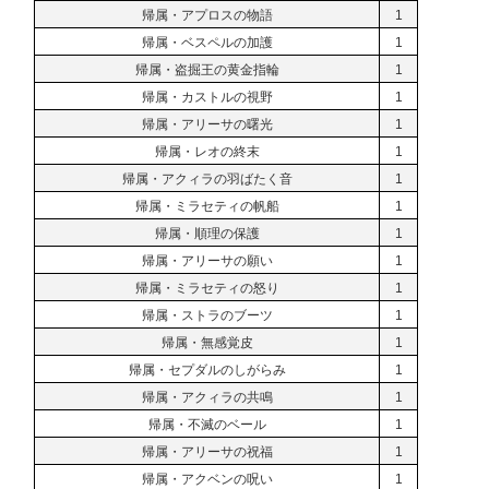
帰属・アプロスの物語
1
帰属・ベスペルの加護
1
帰属・盗掘王の黄金指輪
1
帰属・カストルの視野
1
帰属・アリーサの曙光
1
帰属・レオの終末
1
帰属・アクィラの羽ばたく音
1
帰属・ミラセティの帆船
1
帰属・順理の保護
1
帰属・アリーサの願い
1
帰属・ミラセティの怒り
1
帰属・ストラのブーツ
1
帰属・無感覚皮
1
帰属・セプダルのしがらみ
1
帰属・アクィラの共鳴
1
帰属・不滅のベール
1
帰属・アリーサの祝福
1
帰属・アクベンの呪い
1