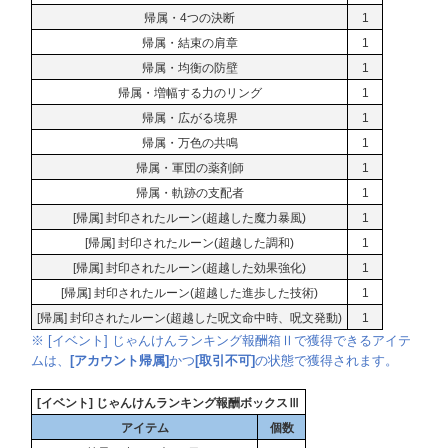
帰属・4つの決断
1
帰属・結束の肩章
1
帰属・均衡の防壁
1
帰属・増幅する力のリング
1
帰属・広がる境界
1
帰属・万色の共鳴
1
帰属・軍団の薬剤師
1
帰属・軌跡の支配者
1
[帰属] 封印されたルーン(超越した魔力暴風)
1
[帰属] 封印されたルーン(超越した調和)
1
[帰属] 封印されたルーン(超越した効果強化)
1
[帰属] 封印されたルーン(超越した進歩した技術)
1
[帰属] 封印されたルーン(超越した呪文命中時、呪文発動)
1
※ [イベント] じゃんけんランキング報酬箱Ⅱで獲得できるアイテ
ムは、
[アカウント帰属]
かつ
[取引不可]
の状態で獲得されます。
[イベント] じゃんけんランキング報酬ボックスⅢ
アイテム
個数