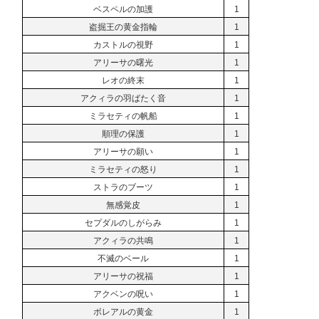
ベスペルの加護
1
盗掘王の黄金指輪
1
カストルの視野
1
アリーサの曙光
1
レオの終末
1
アクィラの羽ばたく音
1
ミラセティの帆船
1
順理の保護
1
アリーサの願い
1
ミラセティの怒り
1
ストラのブーツ
1
無感覚皮
1
セプダルのしがらみ
1
アクィラの共鳴
1
不滅のベール
1
アリーサの祝福
1
アクベンの呪い
1
ボレアルの黄金
1