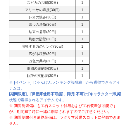
スピカの共鳴(30日)
1
アリーサの声援(30日)
1
レオの恨み(30日)
1
四つの決断(30日)
1
結束の肩章(30日)
1
均衡の防壁(30日)
1
増幅する力のリング(30日)
1
広がる境界(30日)
1
万色の共鳴(30日)
1
軍団の薬剤師(30日)
1
軌跡の支配者(30日)
1
※ [イベント] じゃんけんランキング報酬箱Ⅲから獲得できるアイ
テムは、
[期間限定]、[保管庫使用不可能]、[取引不可]
の
[キャラクター帰属]
状態で獲得されるアイテムです。
※ 期間制装備にも宝石スロット付与および宝石装着は可能です
が、期間満了時に一緒に削除されますのでご注意ください。
※ 期間制限付き遺物装備は、ラクリマ装備スロットに登録できま
せん。