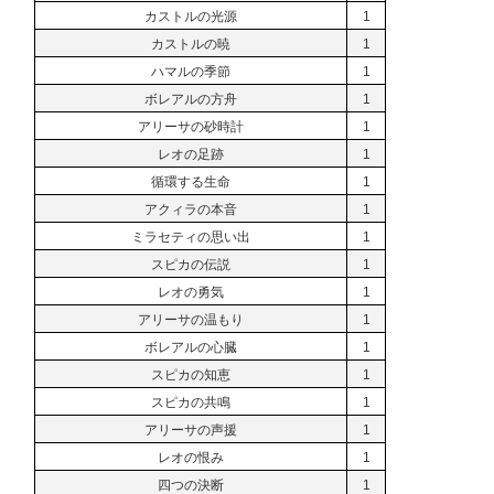
カストルの光源
1
カストルの暁
1
ハマルの季節
1
ボレアルの方舟
1
アリーサの砂時計
1
レオの足跡
1
循環する生命
1
アクィラの本音
1
ミラセティの思い出
1
スピカの伝説
1
レオの勇気
1
アリーサの温もり
1
ボレアルの心臓
1
スピカの知恵
1
スピカの共鳴
1
アリーサの声援
1
レオの恨み
1
四つの決断
1