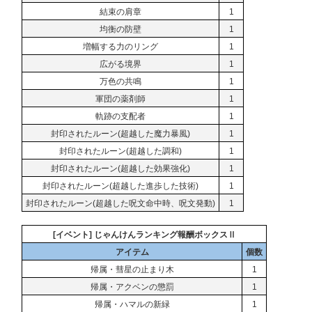
結束の肩章
1
均衡の防壁
1
増幅する力のリング
1
広がる境界
1
万色の共鳴
1
軍団の薬剤師
1
軌跡の支配者
1
封印されたルーン(超越した魔力暴風)
1
封印されたルーン(超越した調和)
1
封印されたルーン(超越した効果強化)
1
封印されたルーン(超越した進歩した技術)
1
封印されたルーン(超越した呪文命中時、呪文発動)
1
[イベント] じゃんけんランキング報酬ボックスⅡ
アイテム
個数
帰属・彗星の止まり木
1
帰属・アクベンの懲罰
1
帰属・ハマルの新緑
1