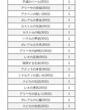
不滅のベール(30日)
1
アリーサの祝福(30日)
1
アクベンの呪い(30日)
1
ボレアルの黄金(30日)
1
カストルの光源(30日)
1
カストルの暁(30日)
1
ハマルの季節(30日)
1
ボレアルの方舟(30日)
1
アリーサの砂時計(30日)
1
レオの足跡(30日)
1
循環する生命(30日)
1
アクィラの本音(30日)
1
ミラセティの思い出(30日)
1
スピカの伝説(30日)
1
レオの勇気(30日)
1
アリーサの温もり(30日)
1
ボレアルの心臓(30日)
1
スピカの知恵(30日)
1