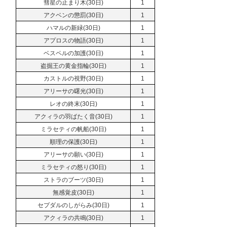
彗星の止まり木(30日)
1
アクベンの懲罰(30日)
1
ハマルの新緑(30日)
1
アプロスの物語(30日)
1
ベスペルの加護(30日)
1
盗掘王の黄金指輪(30日)
1
カストルの視野(30日)
1
アリーサの曙光(30日)
1
レオの終末(30日)
1
アクィラの羽ばたく音(30日)
1
ミラセティの帆船(30日)
1
順理の保護(30日)
1
アリーサの願い(30日)
1
ミラセティの怒り(30日)
1
ストラのブーツ(30日)
1
無感覚皮(30日)
1
セプダルのしがらみ(30日)
1
アクィラの共鳴(30日)
1