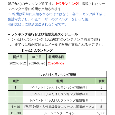
03/26(木)のランキング終了後に
上位ランキング
に掲載されたルー
ンハンター様に報酬が支給されます。
※ 報酬は即時に支給されるわけではなく、各ランキング終了後に
集計が完了し、不正ユーザーのフィルターを行った後、
報酬支給日に順次発送される予定です。
■ ランキング進行および報酬支給スケジュール
- じゃんけんランキングは03/26(木)のメンテナンス前まで進行
し、終了後に報酬支給日にメールで報酬が支給される予定です。
じゃんけんランキング
開始日
終了日
報酬配布日
2026-03-12
2026-03-26
2026-04-02
じゃんけんランキング報酬
順位
報酬
個数
1
[イベント] じゃんけんランキング報酬箱Ⅰ
1
2
[イベント] じゃんけんランキング報酬箱Ⅱ
1
3
[イベント] じゃんけんランキング報酬箱 Ⅲ
1
4 ~ 10
[専用] 神聖・古代等級装備エッセンス選択ボックス
5
11 ~ 30
ルーンハンターコイン
5,000