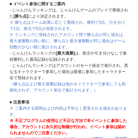
■ イベント参加に関するご案内
- じゃんけんランキングは、じゃんけんゲームのプレイで累積され
た
[勝ち点]
により決定されます。
※ 勝ち点はゲーム結果に応じて累積され、勝利で3点、引き分け
で1点、敗北で0点が加算されます。
※ ランキングに登録されたアカウント間で勝ち点が同じ場合は、
最大連勝数の高い順に、勝ち点と最大連勝数が同じ場合はゲーム
回数の少ない順に集計されます。
- じゃんけんランキングの
[最大連勝]
は、敗北や引き分けなしで連
続勝利した最高記録が記録されます。
- じゃんけんランキングはアカウントのモード統合で進行され、異
なるキャラクターで参加した場合は最後に参加したキャラクター
名で登録されます。
（勝ち点および最大連勝記録は他のキャラクターで参加しても初
期化されず、アカウント単位で集計されます。）
■ 注意事項
※ ご案内する期間および内容は予告なく変更される場合がありま
す。
※ 不正プログラムの使用など不正な方法で本イベントに参加した
場合、アカウントに永久的な制裁が行われ、イベント参加は認め
られませんのでご注意ください。