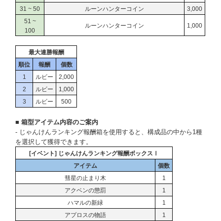
31 ~ 50
ルーンハンターコイン
3,000
51 ~
ルーンハンターコイン
1,000
100
最大連勝報酬
順位
報酬
個数
1
ルビー
2,000
2
ルビー
1,000
3
ルビー
500
■ 箱型アイテム内容のご案内
- じゃんけんランキング報酬箱を使用すると、構成品の中から1種
を選択して獲得できます。
[イベント] じゃんけんランキング報酬ボックスⅠ
アイテム
個数
彗星の止まり木
1
アクベンの懲罰
1
ハマルの新緑
1
アプロスの物語
1