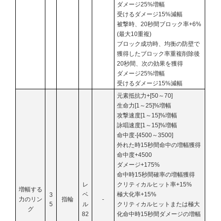
ダメージ25%増幅
受けるダメージ15%減幅
被撃時、20秒間ブロック率+6%
(最大10重複)
ブロック成功時、均衡の防壁で
獲得したブロック率重複削除後
20秒間、次の効果を獲得
ダメージ25%増幅
受けるダメージ15%減幅
元素抵抗力+[50～70]
生命力[1～25]%増幅
攻撃速度[1～15]%増幅
詠唱速度[1～15]%増幅
命中度-[4500～3500]
外れた時15秒間命中の増幅獲得
命中度+4500
ダメージ+175%
命中時15秒間確率の増幅獲得
レ
クリティカルヒット率+15%
増幅する
ベ
極大化率+15%
3
力のリン
指輪
-
5
ル
クリティカルヒットまたは極大
グ
82
化命中時15秒間ダメージの増幅