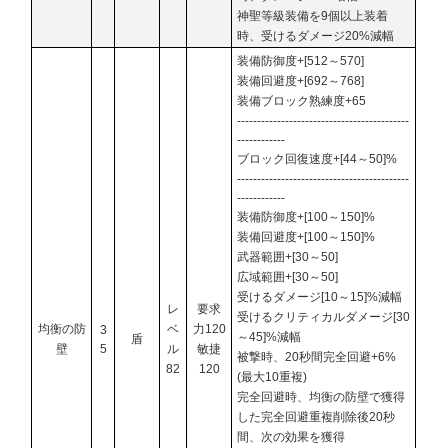
神聖等級装備を9個以上装着
時、受けるダメージ20%減幅
装備防御度+[512～570]
装備回避度+[692～768]
装備ブロック熟練度+65
-------------------------------------------
------------
ブロック回復速度+[44～50]%
-------------------------------------------
------------
装備防御度+[100～150]%
装備回避度+[100～150]%
武器範囲+[30～50]
広域範囲+[30～50]
受けるダメージ[10～15]%減幅
レ
要求
受けるクリティカルダメージ[30
均衡の防
ベ
力120
3
～45]%減幅
盾
壁
5
ル
敏捷
被撃時、20秒間完全回避+6%
82
120
(最大10重複)
完全回避時、均衡の防壁で獲得
した完全回避重複削除後20秒
間、次の効果を獲得