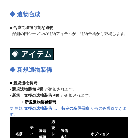
◆
遺物合成
■ 合成で獲得可能な遺物
- 深淵の門シーズンの遺物アイテムが、遺物合成から登場します。
◈
アイテム
◆ 新規遺物装備
■
新規遺物装備
-
新規遺物装備 4種
が追加されます。
-
新規・究極の遺物装備 4種
が追加されます。
新規遺物装備情報
※ 新規
究極の遺物装備
は、
特定の装備召喚
からのみ獲得できま
す。
必
テ
要
装備
装備
名前
ィ
レ
オプション
種類
条件