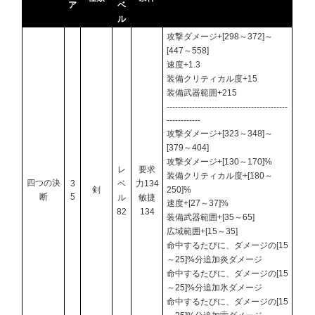
ア
ベ
ル
攻撃ダメージ+[298～372]～
[447～558]
速度+1.3
装備クリティカル度+15
装備武器範囲+215
-------------------------------------------
------------
攻撃ダメージ+[323～348]～
[379～404]
攻撃ダメージ+[130～170]%
レ
要求
装備クリティカル度+[180～
四つの決
3
ベ
力134
剣
250]%
断
5
ル
敏捷
速度+[27～37]%
82
134
装備武器範囲+[35～65]
広域範囲+[15～35]
命中するたびに、ダメージの[15
～25]%分追加炎ダメージ
命中するたびに、ダメージの[15
～25]%分追加氷ダメージ
命中するたびに、ダメージの[15