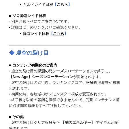
ギルドレイド日程
【
こちら
】
■
ソロ降臨レイド日程
-
別途お知らせにてご案内予定です。
-
詳細は以下のリンクよりご確認ください。
降臨レイド日程
【
こちら
】
◆ 虚空の裂け目
■
コンテンツ初期化のご案内
-
虚空の裂け目の
深淵の門シーズンローテーション
が終了し、
【New Age】シーズンローテーション
が開始されます。
-
虚空の裂け目の進行度、ランキングスコア、報酬獲得履歴が初期
化されます。
- 初期化時、各地域のボスモンスター構成が変更されます。
-
終了後は以前の報酬を獲得できませんので、定期メンテナンス前
に必ず関連報酬をすべて獲得してください。
■
その他
- 虚空の裂け目クリア報酬から
【闇のエネルギー】
アイテムが削
除されます。