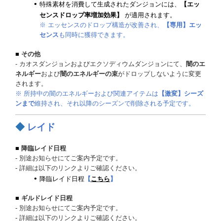
特殊素材を消費して生成されたダンジョンには、
【エッ
センスドロップ率増加効果】
が適用されます。
※ エッセンスのドロップ構造が改善され、
【専用】エッ
センス
も同時に獲得できます。
■
その他
- カオスダンジョンおよびエクソディウムダンジョンにて、
闇のエ
ネルギー
および
闇のエネルギーの束
がドロップしないように変更
されます。
※ 所持中の闇のエネルギーおよび関連アイテムは
【激変】シーズ
ンまで
維持され、それ以降のシーズンで削除される予定です。
◆
レイド
■
降臨レイド日程
-
別途お知らせにてご案内予定です。
-
詳細は以下のリンクよりご確認ください。
降臨レイド日程
【
こちら
】
■
ギルドレイド日程
-
別途お知らせにてご案内予定です。
-
詳細は以下のリンクよりご確認ください。