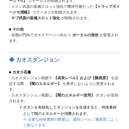
ージ +%】
ステータスが削除されます。
- メイン武器の装備スロット強化で獲得可能だった
【トラップダメ
ージ％増幅】
ステータスが削除されます。
-
サブ武器の装備スロット強化
が削除されます。
■
その他
- 深淵の門内でボスステージへ向かう
ポータルの形状
が変更され
ます。
◆ カオスダンジョン
■
カオス石像
- カオスダンジョン画面で
【成長レベル】および【難易度】
を設
定する際、
【闇のエネルギー】
を要求しないように変更されま
す。
- カオスダンジョン画面に
【闇のエネルギー使用】
ボタンが追加
されます。
ボタンを有効化してダンジョンを生成すると、特殊素材
として闇のエネルギーが消費されます。
※ 必要な特殊素材の数量は、成長レベル／難易度によっ
て異なります。