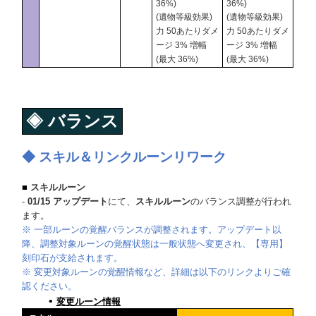
36%)
36%)
(遺物等級効果)
(遺物等級効果)
力 50あたりダメ
力 50あたりダメ
ージ 3% 増幅
ージ 3% 増幅
(最大 36%)
(最大 36%)
◈
バランス
◆
スキル＆リンクルーン
リワーク
■
スキルルーン
-
01/15 アップデート
にて、
スキルルーン
のバランス調整が行われ
ます。
※ 一部ルーンの覚醒バランスが調整されます。アップデート以
降、調整対象ルーンの覚醒状態は一般状態へ変更され、【専用】
刻印石が支給されます。
※ 変更対象ルーンの覚醒情報など、詳細は以下のリンクよりご確
認ください。
変更ルーン情報