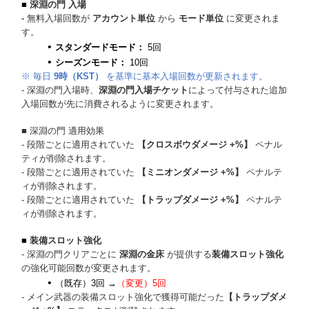
■
深淵の門 入場
-
無料入場回数が
アカウント単位
から
モード単位
に変更されま
す。
スタンダードモード：
5回
シーズンモード：
10回
※ 毎日
9時（KST）
を基準に基本入場回数が更新されます。
- 深淵の門入場時、
深淵の門入場チケット
によって付与された追加
入場回数が先に消費されるように変更されます。
■
深淵の門 適用効果
- 段階ごとに適用されていた
【クロスボウダメージ +%】
ペナル
ティが削除されます。
- 段階ごとに適用されていた
【ミニオンダメージ +%】
ペナルテ
ィが削除されます。
- 段階ごとに適用されていた
【トラップダメージ +%】
ペナルテ
ィが削除されます。
■
装備スロット強化
- 深淵の門クリアごとに
深淵の金床
が提供する
装備スロット強化
の強化可能回数が変更されます。
（既存）3回 →
（変更）5回
- メイン武器の装備スロット強化で獲得可能だった
【トラップダメ