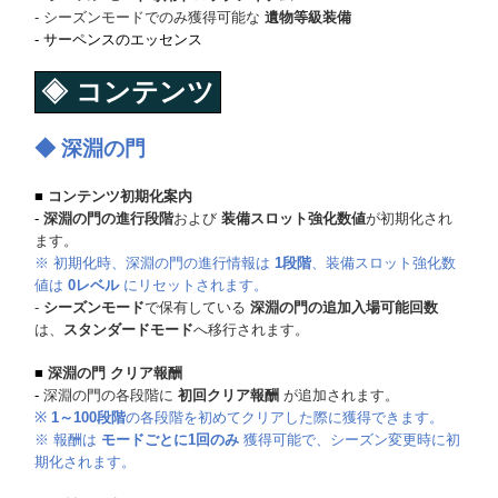
- シーズンモードでのみ獲得可能な
遺物等級装備
-
サーペンスのエッセンス
◈
コンテンツ
◆ 深淵の門
■
コンテンツ初期化案内
-
深淵の門の進行段階
および
装備スロット強化数値
が初期化され
ます。
※ 初期化時、深淵の門の進行情報は
1段階
、装備スロット強化数
値は
0レベル
にリセットされます。
-
シーズンモード
で保有している
深淵の門の追加入場可能回数
は、
スタンダードモード
へ移行されます。
■
深淵の門 クリア報酬
-
深淵の門の各段階に
初回クリア報酬
が追加されます。
※
1～100段階
の各段階を初めてクリアした際に獲得できます。
※ 報酬は
モードごとに1回のみ
獲得可能で、シーズン変更時に初
期化されます。