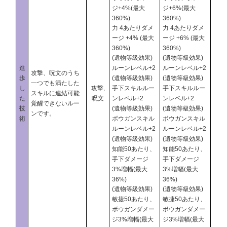
ジ+4%(最大
ジ+6%(最大
360%)
360%)
力 4あたりダメ
力 4あたりダメ
ージ +4% (最大
ージ +6% (最大
360%)
360%)
(遺物等級効果)
(遺物等級効果)
進
ルーンレベル+2
ルーンレベル+2
攻撃、呪文のうち
歩
(遺物等級効果)
(遺物等級効果)
一つでも満たした
し
攻撃,
手下スキルルー
手下スキルルー
スキルに連結可能
た
呪文
ンレベル+2
ンレベル+2
覚醒できないルー
技
(遺物等級効果)
(遺物等級効果)
ンです。
術
ボウガンスキル
ボウガンスキル
ルーンレベル+2
ルーンレベル+2
(遺物等級効果)
(遺物等級効果)
知能50あたり、
知能50あたり、
手下ダメージ
手下ダメージ
3%増幅(最大
3%増幅(最大
36%)
36%)
(遺物等級効果)
(遺物等級効果)
敏捷50あたり、
敏捷50あたり、
ボウガンダメー
ボウガンダメー
ジ3%増幅(最大
ジ3%増幅(最大