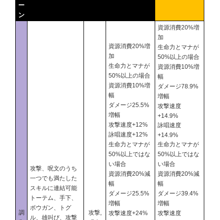
ー
ン
資源消費20%増
加
資源消費20%増
生命力とマナが
加
50%以上の場合
生命力とマナが
資源消費10%増
50%以上の場合
幅
資源消費10%増
ダメージ78.9%
幅
増幅
ダメージ25.5%
攻撃速度
増幅
+14.9%
攻撃速度+12%
詠唱速度
詠唱速度+12%
+14.9%
生命力とマナが
生命力とマナが
50%以上ではな
50%以上ではな
い場合
い場合
攻撃、呪文のうち
資源消費20%減
資源消費20%減
一つでも満たした
幅
幅
スキルに連結可能
ダメージ25.5%
ダメージ39.4%
トーテム、手下、
増幅
増幅
ボウガン、トグ
調
攻撃,
攻撃速度+24%
攻撃速度
ル、雄叫び、攻撃