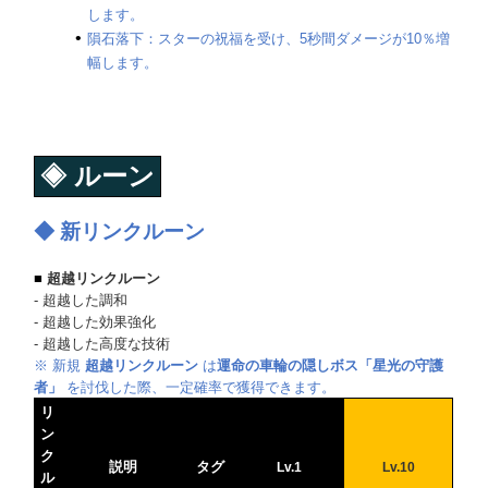
します。
隕石落下：スターの祝福を受け、5秒間ダメージが10％増
幅します。
◈
ルーン
◆
新リンクルーン
■
超越リンクルーン
- 超越した調和
- 超越した効果強化
- 超越した高度な技術
※ 新規
超越リンクルーン
は
運命の車輪の隠しボス「星光の守護
者」
を討伐した際、一定確率で獲得できます。
リ
ン
ク
説明
タグ
Lv.1
Lv.10
ル