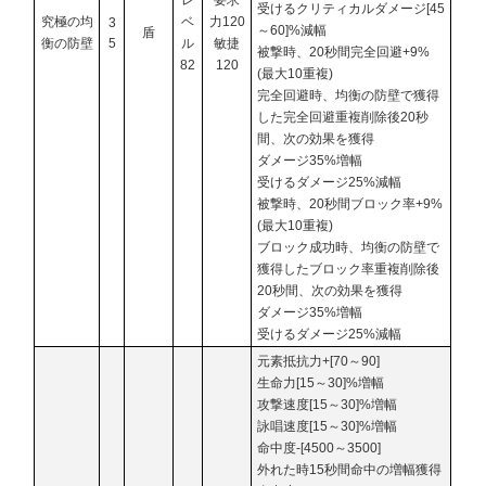
受けるクリティカルダメージ[45
究極の均
ベ
力120
3
～60]%減幅
盾
衡の防壁
5
ル
敏捷
被撃時、20秒間完全回避+9%
82
120
(最大10重複)
完全回避時、均衡の防壁で獲得
した完全回避重複削除後20秒
間、次の効果を獲得
ダメージ35%増幅
受けるダメージ25%減幅
被撃時、20秒間ブロック率+9%
(最大10重複)
ブロック成功時、均衡の防壁で
獲得したブロック率重複削除後
20秒間、次の効果を獲得
ダメージ35%増幅
受けるダメージ25%減幅
元素抵抗力+[70～90]
生命力[15～30]%増幅
攻撃速度[15～30]%増幅
詠唱速度[15～30]%増幅
命中度-[4500～3500]
外れた時15秒間命中の増幅獲得