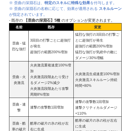
※ 歪曲の深淵石は、
特定のスキルに特殊な効果
を付与します。
※ 歪曲の深淵石の名称に応じて、効果が適用される
スキルルーン
が指定されています。
- 既存の
【歪曲の深淵石】5種
のオプションが変更されます。
名前
既存
変更
猛烈な強打の3回目の打撃ご
3回目の打撃ごとに超強打
とに超強打が発生
歪曲 - 猛
が発生
超強打の範囲200%増加
烈な強打
超強打の範囲200%増加
猛烈な強打が気絶中の敵に
ダメージ30%増幅
火炎激流重複速度100%増
加
火炎激流生成速度100%増加
歪曲 - 火
火炎激流段階あたり受け
火炎激流スキルルーン持続
炎激流
るダメージ2%減少
時間+80%
火炎激流段階あたり攻撃
周期8%増加
連撃の攻撃数1回増加
歪曲 - 連
連撃の攻撃数1回増加
連撃クリティカルダメージ
撃
+110%
酷寒の破片の氷の柱が左右
歪曲 - 酷
酷寒の破片の氷の柱が左
に生成
寒の破片
右に生成