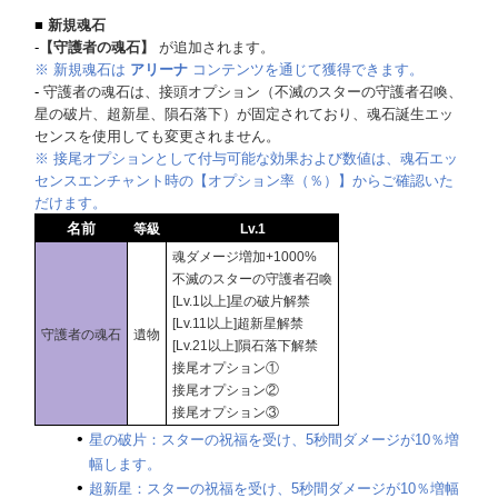
■
新規魂石
-
【守護者の魂石】
が追加されます。
※ 新規魂石は
アリーナ
コンテンツを通じて獲得できます。
-
守護者の魂石は、接頭オプション（不滅のスターの守護者召喚、
星の破片、超新星、隕石落下）が固定されており、魂石誕生エッ
センスを使用しても変更されません。
※ 接尾オプションとして付与可能な効果および数値は、魂石エッ
センスエンチャント時の【オプション率（％）】からご確認いた
だけます。
名前
等級
Lv.1
魂ダメージ増加+1000%
不滅のスターの守護者召喚
[Lv.1以上]星の破片解禁
[Lv.11以上]超新星解禁
守護者の魂石
遺物
[Lv.21以上]隕石落下解禁
接尾オプション①
接尾オプション②
接尾オプション③
星の破片：スターの祝福を受け、5秒間ダメージが10％増
幅します。
超新星：スターの祝福を受け、5秒間ダメージが10％増幅