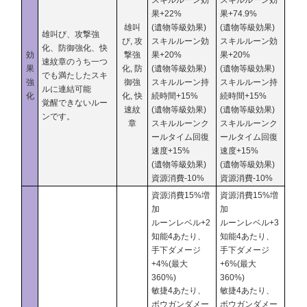
スキルルーン効
スキルルーン効
果+22%
果+74.9%
雄叫
(遺物等級効果)
(遺物等級効果)
雄叫び、攻撃強
び, 攻
スキルルーン効
スキルルーン効
化、防御強化、快
効
撃強
果+20%
果+20%
速紋章のうち一つ
果
化, 防
(遺物等級効果)
(遺物等級効果)
でも満たしたスキ
強
御強
スキルルーン持
スキルルーン持
ルに連結可能
化
化, 快
続時間+15%
続時間+15%
覚醒できないルー
速紋
(遺物等級効果)
(遺物等級効果)
ンです。
章
スキルルーンク
スキルルーンク
ールタイム回復
ールタイム回復
速度+15%
速度+15%
(遺物等級効果)
(遺物等級効果)
資源消費-10%
資源消費-10%
資源消費15%増
資源消費15%増
加
加
ルーンレベル+2
ルーンレベル+3
知能4あたり、
知能4あたり、
手下ダメージ
手下ダメージ
+4%(最大
+6%(最大
360%)
360%)
敏捷4あたり、
敏捷4あたり、
ボウガンダメー
ボウガンダメー