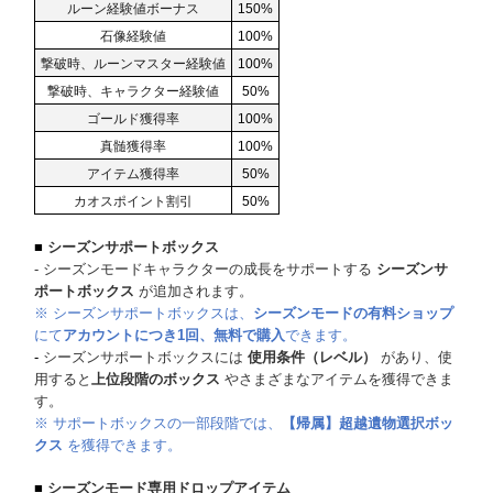
ルーン経験値ボーナス
150%
石像経験値
100%
撃破時、ルーンマスター経験値
100%
撃破時、キャラクター経験値
50%
ゴールド獲得率
100%
真髄獲得率
100%
アイテム獲得率
50%
カオスポイント割引
50%
■
シーズンサポートボックス
- シーズンモードキャラクターの成長をサポートする
シーズンサ
ポートボックス
が追加されます。
※ シーズンサポートボックスは、
シーズンモードの有料ショップ
にて
アカウントにつき1回、無料で購入
できます。
-
シーズンサポートボックスには
使用条件（レベル）
があり、使
用すると
上位段階のボックス
やさまざまなアイテムを獲得できま
す。
※ サポートボックスの一部段階では、
【帰属】超越遺物選択ボッ
クス
を獲得できます。
■
シーズンモード専用ドロップアイテム