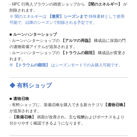
- NPC 行商人ブラウンの雑貨ショップから
【闇のエネルギー】
が
削除されます。
※ 闇のエネルギーは
【激変】シーズンまで
特殊素材として使用
可能で、以降のシーズンで削除される予定です。
■
ルーンハンターショップ
- ルーンハンターショップの
【アルマの再臨】
構成品に深淵の門
の遺物装備アイテムが追加されます。
- ルーンハンターショップの
【トラウムの顕現】
構成品が変更さ
れます。
※
【トラウムの顕現】
はシーズンモードでのみ購入可能です。
◆ 有料ショップ
■
遺物召喚
-
有料ショップに、装備召喚を購入できる新カテゴリ
【遺物召喚】
が追加されます。
-
【装備召喚】
画面が改善され、主な報酬およびボーナスをより
分かりやすく確認できるようになります。