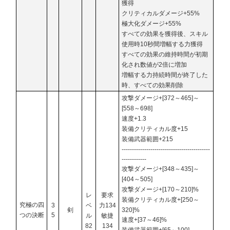
獲得
クリティカルダメージ+55%
極大化ダメージ+55%
すべての効果を獲得後、スキル
使用時10秒間増幅する力獲得
すべての効果の維持時間が初期
化され数値が2倍に増加
増幅する力持続時間が終了した
時、すべての効果削除
攻撃ダメージ+[372～465]～
[558～698]
速度+1.3
装備クリティカル度+15
装備武器範囲+215
-------------------------------------------
------------
攻撃ダメージ+[348～435]～
[404～505]
攻撃ダメージ+[170～210]%
レ
要求
装備クリティカル度+[250～
究極の四
3
ベ
力134
剣
320]%
つの決断
5
ル
敏捷
速度+[37～46]%
82
134
装備武器範囲+[65～100]