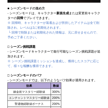
■
シーズンモードの進め方
- シーズンモードは、キャラクター
新規生成
または変更前キャラク
ターの
回帰
でプレイできます。
※ 回帰時、キャラクターが装着および所持したアイテムは全て削
除され、レベルは1に初期化されます。
└ 回帰で削除または初期化された情報は、元に戻せませんので、
予めご了承ください。
□ シーズン挑戦課題
- シーズンモードキャラクターで進行可能なシーズン挑戦課題が追
加されます。
※ シーズン挑戦課題ミッションを達成し、獲得したスコアに応じ
て、様々な報酬を獲得できます。
□ シーズンモードのバフ
- シーズンモードでは、以下のようなバフ効果が適用されます。
効果
数値
錬金術マスタリー経験値
300%
エンチャントマスタリー経験値
200%
聖遺物経験値ボーナス
200%