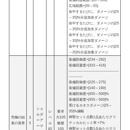
広域範囲+[35～55]
命中するたびに、ダメージの[25
～35]%分追加炎ダメージ
命中するたびに、ダメージの[25
～35]%分追加氷ダメージ
命中するたびに、ダメージの[25
～35]%分追加雷ダメージ
命中するたびに、ダメージの[25
～35]%分追加毒ダメージ
装備防御度+[234～292]
装備回避度+[333～416]
-------------------------------------------
------------
装備防御度+[225～275]
装備回避度+[140～190]
装備防御度+[455～500]%
装備回避度+[455～500]%
受けるカオスダメージ[25～
ショ
35]%減幅
レ
要求
ルダ
神聖セット点数1点あたりクリ
究極の結
ベ
力105
3
ーア
ティカルヒット率 +7%
束の肩章
5
ル
敏捷
ーマ
神聖セット点数1点あたりクリ
82
105