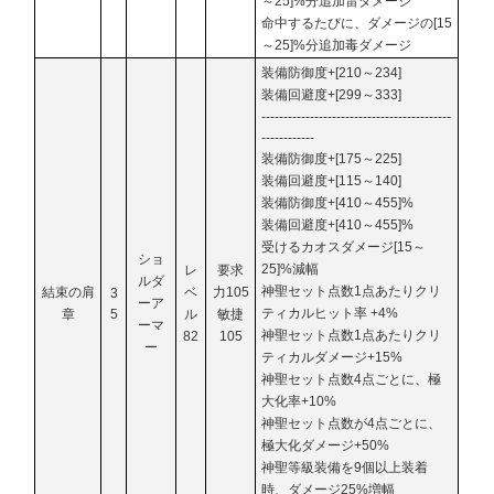
～25]%分追加雷ダメージ
命中するたびに、ダメージの[15
～25]%分追加毒ダメージ
装備防御度+[210～234]
装備回避度+[299～333]
-------------------------------------------
------------
装備防御度+[175～225]
装備回避度+[115～140]
装備防御度+[410～455]%
装備回避度+[410～455]%
受けるカオスダメージ[15～
ショ
25]%減幅
レ
要求
ルダ
神聖セット点数1点あたりクリ
結束の肩
ベ
力105
3
ーア
ティカルヒット率 +4%
章
5
ル
敏捷
ーマ
神聖セット点数1点あたりクリ
82
105
ー
ティカルダメージ+15%
神聖セット点数4点ごとに、極
大化率+10%
神聖セット点数が4点ごとに、
極大化ダメージ+50%
神聖等級装備を9個以上装着
時、ダメージ25%増幅