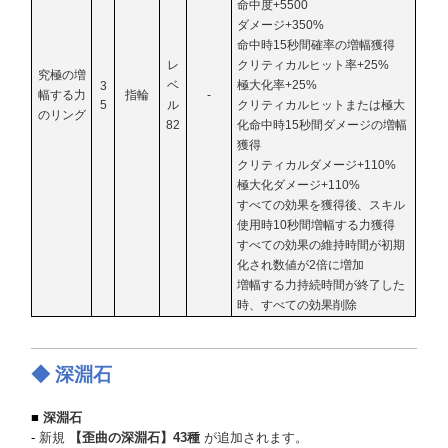
命中度+5500
ダメージ+350%
命中時15秒間確率の増幅獲得
レ
クリティカルヒット率+25%
究極の増
ベ
極大化率+25%
3
幅する力
指輪
-
5
ル
クリティカルヒットまたは極大
のリング
82
化命中時15秒間ダメージの増幅
獲得
クリティカルダメージ+110%
極大化ダメージ+110%
すべての効果を獲得後、スキル
使用時10秒間増幅する力獲得
すべての効果の維持時間が初期
化され数値が2倍に増加
増幅する力持続時間が終了した
時、すべての効果削除
◆ 深淵石
■
深淵石
-
新規
【歪曲の深淵石】43種
が追加されます。