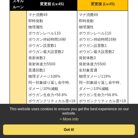
スキル
変更前 (Lv.45)
変更後 (Lv.45)
ルーン
マナ消費49
マナ消費49
即時発動
即時発動
物理属性
物理属性
ボウガンレベル110
ボウガンレベル110
ボウガン持続時間16秒
ボウガン持続時間16秒
ボウガン設置数1
ボウガン設置数1
ボウガン最大設置数2
ボウガン最大設置数2
発射体数3
発射体数3
発射体速力5500
発射体速力5500
貫通回数2
全対象貫通
物理ダメージ108%
物理ダメージ119%
同一対象繰り返し命中時、
同一対象繰り返し命中時、
ダメージ10%減幅
ダメージ10%減幅
ボウガン生命力+56.8%
ボウガン生命力+56.8%
ボウガンクリティカル度+19
ボウガンクリティカル度+19
(魔法等級効果) ボウガン生
(魔法等級効果) ボウガン生
This website uses cookies to ensure you get the best experience on our
website.
命力+30%
命力+30%
衝撃波
> More info
(魔法等級効果) ボウガンと
(魔法等級効果) ボウガンと
ボウガ
敵との距離が400以下の場
敵との距離が400以下の場
ン
Got it!
合、ダメージ+100%
合、ダメージ+100%