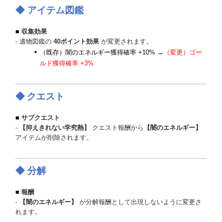
◆ アイテム図鑑
■
収集効果
- 遺物図鑑の
40ポイント効果
が変更されます。
（既存）闇のエネルギー獲得確率 +10% →
（変更）ゴー
ルド獲得確率 +3%
◆
クエスト
■
サブクエスト
-
【抑えきれない学究熱】
クエスト報酬から
【闇のエネルギー】
アイテムが削除されます。
◆ 分解
■
報酬
-
【闇のエネルギー】
が分解報酬として出現しないように変更さ
れます。