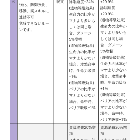
和
呪文
詠唱速度+24%
+29.9%
強化、防御強化、
詠唱速度
(遺物等級効果)
移動、罠スキルに
+29.9%
生命力の比率が
連結不可
(遺物等級効果)
マナより多いも
覚醒できないルー
生命力の比率が
しくは同じ場
ンです。
マナより多いも
合、ダメージ
しくは同じ場
5%増幅
合、ダメージ
(遺物等級効果)
5%増幅
生命力の比率が
(遺物等級効果)
マナより少ない
生命力の比率が
場合、攻撃命中
マナより少ない
時、生命力吸収
場合、攻撃命中
+1%
時、生命力吸収
(遺物等級効果)
+1%
バリアの比率が
(遺物等級効果)
マナより少ない
バリアの比率が
場合、命中時、
マナより少ない
バリア吸収+1%
場合、命中時、
バリア吸収+1%
資源消費20%増
資源消費20%増
加
加