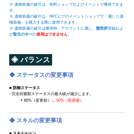
※ 遺物装備の破片は、有料ショップおよびイベントで獲得できま
す。
※ 遺物装備の破片は、NPCピブのイベントショップで「属した遺
物装備」を購入する際に使用できます。
※ 遺物装備の破片は獲得時、アカウントに属し、
競売所
登録およ
び
取引のキー
の
使用はできません
。
◈ バランス
◆ ステータスの変更事項
■ 防御ステータス
- 完全回避類ステータスの最大値が減少します。
80%（変更前）
→ 50%（変更後）
◆ スキルの変更事項
■ スキルルーン