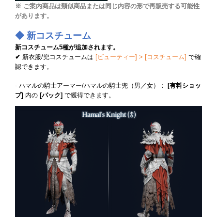
※ ご案内商品は類似商品または同じ内容の形で再販売する可能性
があります。
◆ 新コスチューム
新コスチューム5種が追加されます。
✔
新衣服/兜コスチュームは
[ビューティー] > [コスチューム]
で確
認できます。
- ハマルの騎士アーマー/ハマルの騎士兜（男／女）：
[有料ショッ
プ]
内の
[パック]
で獲得できます。