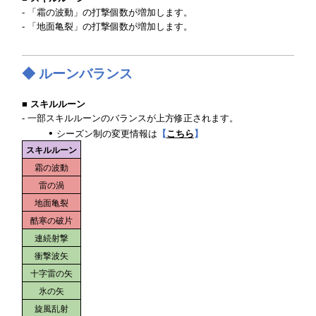
- 「霜の波動」の打撃個数が増加します。
- 「地面亀裂」の打撃個数が増加します。
◆ ルーンバランス
■ スキルルーン
- 一部スキルルーンのバランスが上方修正されます。
シーズン制の変更情報は
【
こちら
】
スキルルーン
霜の波動
雷の渦
地面亀裂
酷寒の破片
連続射撃
衝撃波矢
十字雷の矢
氷の矢
旋風乱射