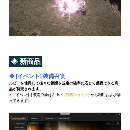
◈ 新商品
◆ [イベント] 装備召喚
ルビー
を使用して様々な報酬を規定の確率に応じて獲得できる商
品が発売されます。
✔ [イベント] 装備召喚は
右上の
[有料ショップ]
から利用および購
入できます。