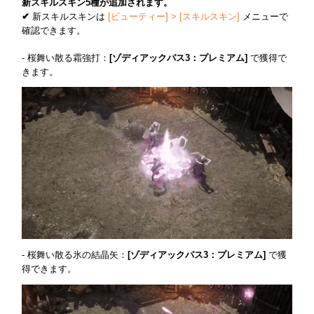
新スキルスキン5種が追加されます。
✔
新スキルスキンは
[ビューティー] > [スキルスキン]
メニューで
確認できます。
- 桜舞い散る霜強打：
[ゾディアックパス3：プレミアム]
で獲得で
きます。
- 桜舞い散る氷の結晶矢：
[ゾディアックパス3：プレミアム]
で獲
得できます。