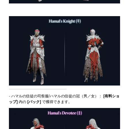
- ハマルの信徒の司祭服/ハマルの信徒の冠（男／女）：
[有料ショ
ップ]
内の
[パック]
で獲得できます。