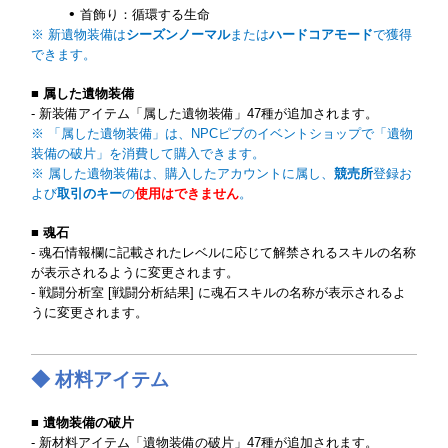
首飾り：循環する生命
※ 新遺物装備は
シーズンノーマル
または
ハードコアモード
で獲得
できます。
■ 属した遺物装備
- 新装備アイテム「属した遺物装備」47種が追加されます。
※ 「属した遺物装備」は、NPCピブのイベントショップで「遺物
装備の破片」を消費して購入できます。
※ 属した遺物装備は、購入したアカウントに属し、
競売所
登録お
よび
取引のキー
の
使用はできません
。
■ 魂石
- 魂石情報欄に記載されたレベルに応じて解禁されるスキルの名称
が表示されるように変更されます。
- 戦闘分析室 [戦闘分析結果] に魂石スキルの名称が表示されるよ
うに変更されます。
◆ 材料アイテム
■ 遺物装備の破片
- 新材料アイテム「遺物装備の破片」47種が追加されます。