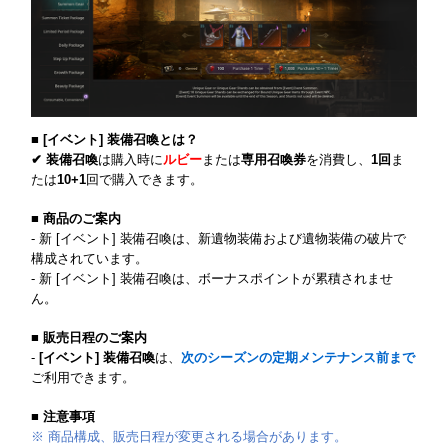
■ [イベント] 装備召喚とは？
✔ 装備召喚
は購入時に
ルビー
または
専用召喚券
を消費し、
1回
ま
たは
10+1
回で購入できます。
■ 商品のご案内
- 新 [イベント] 装備召喚は、新遺物装備および遺物装備の破片で
構成されています。
- 新 [イベント] 装備召喚は、ボーナスポイントが累積されませ
ん。
■ 販売日程のご案内
-
[イベント] 装備召喚
は、
次のシーズンの定期メンテナンス前まで
ご利用できます。
■ 注意事項
※ 商品構成、販売日程が変更される場合があります。