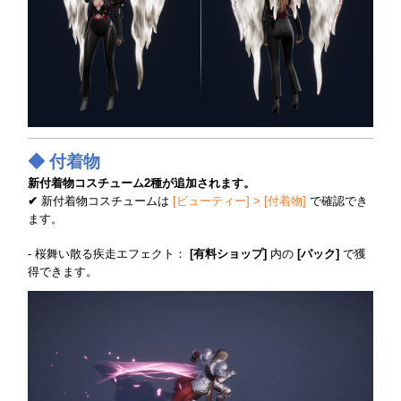
◆ 付着物
新付着物コスチューム2種が追加されます。
✔
新付着物コスチュームは
[ビューティー] > [付着物]
で確認でき
ます。
- 桜舞い散る疾走エフェクト：
[有料ショップ]
内の
[パック]
で獲
得できます。