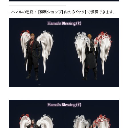
- ハマルの恩寵：
[有料ショップ]
内の
[パック]
で獲得できます。