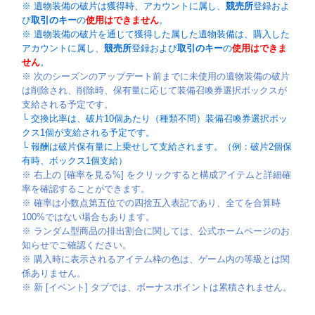
※ 遺物装備の破片は獲得時、アカウントに属し、
競売所
登録およ
び
取引のキー
の
使用はできません
。
※ 遺物装備の破片を通じて獲得した属した遺物装備は、購入した
アカウントに属し、
競売所
登録および
取引のキー
の
使用はできま
せん
。
※ 次のシーズンのアップデート前までに未使用の遺物装備の破片
は削除され、削除時、保有量に応じて装備召喚券選択ボックスが
支給される予定です。
└ 交換比率は、破片10個あたり（種類不問）装備召喚券選択ボッ
クス1個が支給される予定です。
└ 報酬は破片保有量に上乗せして支給されます。（例：破片2個保
有時、ボックス1個支給）
※ 右上の [確率を見る%] をクリックすると構成アイテムと詳細確
率を確認することができます。
※ 確率は小数点第五位での四捨五入表記であり、全てを合算時
100%ではない場合もあります。
※ ランダム型商品の排出割合に関しては、公式ホームページのお
知らせでご確認ください。
※ 購入時に表示されるアイテム枠の色は、ゲーム内の等級とは関
係ありません。
※ 新 [イベント] タブでは、ボーナスポイントは累積されません。