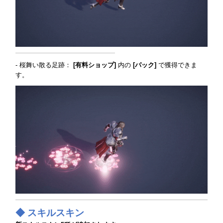
- 桜舞い散る足跡：
[有料ショップ]
内の
[パック]
で獲得できま
す。
◆ スキルスキン