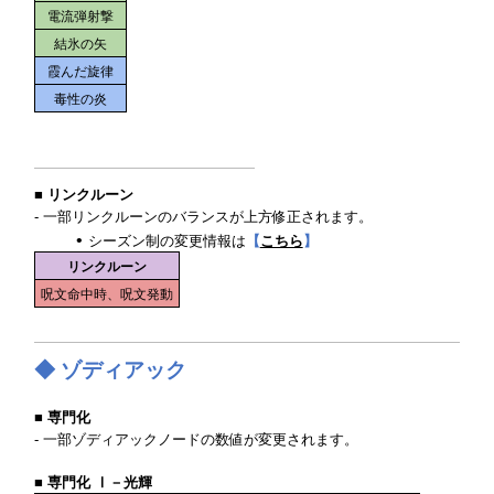
電流弾射撃
結氷の矢
霞んだ旋律
毒性の炎
■ リンクルーン
- 一部リンクルーンのバランスが上方修正されます。
シーズン制の変更情報は
【
こちら
】
リンクルーン
呪文命中時、呪文発動
◆ ゾディアック
■ 専門化
- 一部ゾディアックノードの数値が変更されます。
■ 専門化 Ⅰ－光輝