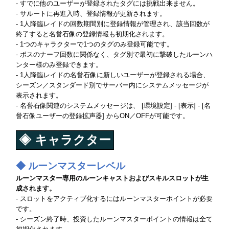
- すでに他のユーザーが登録されたタグには挑戦出来ません。
- サルートに再進入時、登録情報が更新されます。
- 1人降臨レイドの回数期間別に登録情報が管理され、該当回数が
終了すると名誉石像の登録情報も初期化されます。
- 1つのキャラクターで1つのタグのみ登録可能です。
- ボスのナーフ回数に関係なく、タグ別で最初に撃破したルーンハ
ンター様のみ登録できます。
- 1人降臨レイドの名誉石像に新しいユーザーが登録される場合、
シーズン／スタンダード別でサーバー内にシステムメッセージが
表示されます。
- 名誉石像関連のシステムメッセージは、 [環境設定] - [表示] - [名
誉石像ユーザーの登録拡声器] からON／OFFが可能です。
◈ キャラクター
◆ ルーンマスターレベル
ルーンマスター専用のルーンキャストおよびスキルスロットが生
成されます。
- スロットをアクティブ化するにはルーンマスターポイントが必要
です。
- シーズン終了時、投資したルーンマスターポイントの情報は全て