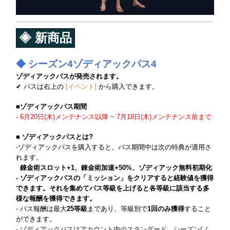
◈ 新商品
◆ シーズン4ゾディアックパス4
ゾディアックパスが発売されます。
✔ パスは右上の
[イベント]
から購入できます。
■ゾディアックパス期間
- 6月20日(木)メンテナンス以降 ~ 7月18日(木)メンテナンス前まで
■ ゾディアックパスとは?
-ゾディアックパスを購入すると、パス期間中は次の特典が適用さ
れます。
錬金術スロット+1、錬金術加速+50%、ゾディアック無料初期化
- ゾディアックパスの「ミッション」をクリアすると経験値を獲得
できます。それを集めてパス等級を上げると各等級に該当する多
様な報酬を獲得できます。
- パス報酬は最大
25等級
まであり、等級別で
1回のみ獲得
すること
ができます。
- ゾディアックパスはアカウント内のスタンダード、シーズン(ノ