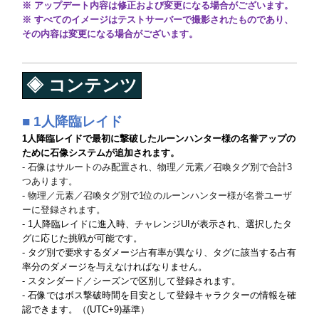
※ アップデート内容は修正および変更になる場合がございます。
※ すべてのイメージはテストサーバーで撮影されたものであり、
その内容は変更になる場合がございます。
◈
コンテンツ
■ 1人降臨レイド
1人降臨レイドで最初に撃破したルーンハンター様の名誉アップの
ために石像システムが追加されます。
- 石像はサルートのみ配置され、物理／元素／召喚タグ別で合計3
つあります。
-
物理／元素／召喚タグ別で1位のルーンハンター様が名誉ユーザ
ーに登録されます。
- 1人降臨レイドに進入時、チャレンジUIが表示され、選択したタ
グに応じた挑戦が可能です。
- タグ別で要求するダメージ占有率が異なり、タグに該当する占有
率分のダメージを与えなければなりません。
- スタンダード／シーズンで区別して登録されます。
- 石像ではボス撃破時間を目安として登録キャラクターの情報を確
認できます。（(UTC+9)基準）