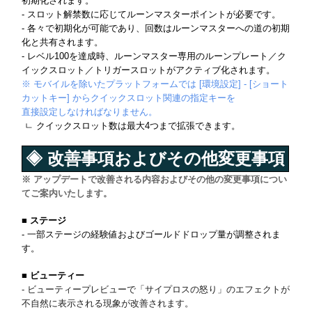
初期化されます。
- スロット解禁数に応じてルーンマスターポイントが必要です。
- 各々で初期化が可能であり、回数はルーンマスターへの道の初期
化と共有されます。
- レベル100を達成時、ルーンマスター専用のルーンプレート／ク
イックスロット／トリガースロットがアクティブ化されます。
※ モバイルを除いたプラットフォームでは [環境設定] - [ショート
カットキー] からクイックスロット関連の指定キーを
直接設定しなければなりません。
ㄴ クイックスロット数は最大4つまで拡張できます。
◈ 改善事項およびその他変更事項
※ アップデートで改善される内容およびその他の変更事項につい
てご案内いたします。
■ ステージ
- 一部ステージの経験値およびゴールドドロップ量が調整されま
す。
■ ビューティー
- ビューティープレビューで「サイプロスの怒り」のエフェクトが
不自然に表示される現象が改善されます。