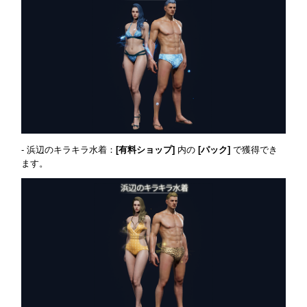
- 浜辺のキラキラ水着：
[有料ショップ]
内の
[パック]
で獲得でき
ます。