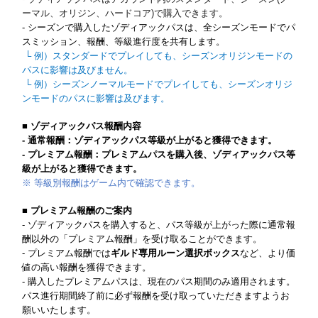
ーマル、オリジン、ハードコア)で購入できます。
- シーズンで購入したゾディアックパスは、全シーズンモードでパ
スミッション、報酬、等級進行度を共有します。
└ 例）スタンダードでプレイしても、シーズンオリジンモードの
パスに影響は及びません。
└ 例）シーズンノーマルモードでプレイしても、シーズンオリジ
ンモードのパスに影響は及びます。
■ ゾディアックパス報酬内容
- 通常報酬：ゾディアックパス等級が上がると獲得できます。
- プレミアム報酬：プレミアムパスを購入後、ゾディアックパス等
級が上がると獲得できます。
※ 等級別報酬はゲーム内で確認できます。
■ プレミアム報酬のご案内
- ゾディアックパスを購入すると、パス等級が上がった際に通常報
酬以外の「プレミアム報酬」を受け取ることができます。
- プレミアム報酬では
ギルド専用ルーン選択ボックス
など、より価
値の高い報酬を獲得できます。
- 購入したプレミアムパスは、現在のパス期間のみ適用されます。
パス進行期間終了前に必ず報酬を受け取っていただきますようお
願いいたします。